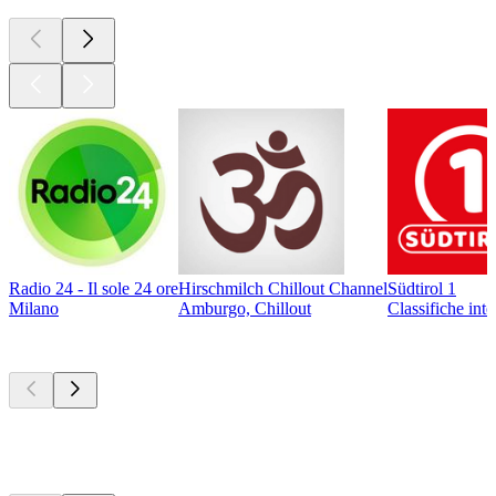
Radio 24 - Il sole 24 ore
Hirschmilch Chillout Channel
Südtirol 1
Milano
Amburgo, Chillout
Classifiche int
I migliori
podcast
I migliori
podcast
I migliori
podcast