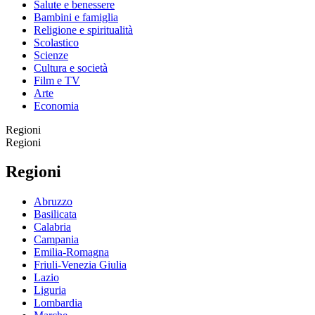
Salute e benessere
Bambini e famiglia
Religione e spiritualità
Scolastico
Scienze
Cultura e società
Film e TV
Arte
Economia
Regioni
Regioni
Regioni
Abruzzo
Basilicata
Calabria
Campania
Emilia-Romagna
Friuli-Venezia Giulia
Lazio
Liguria
Lombardia