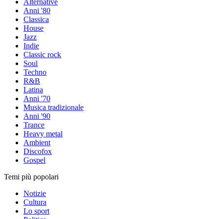
Alternative
Anni '80
Classica
House
Jazz
Indie
Classic rock
Soul
Techno
R&B
Latina
Anni '70
Musica tradizionale
Anni '90
Trance
Heavy metal
Ambient
Discofox
Gospel
Temi più popolari
Notizie
Cultura
Lo sport