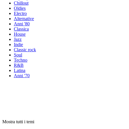
Chillout
Oldies
Electro
Alternative
Anni '80
Classica
House
Jazz
Indie
Classic rock
Soul
Techno
R&B
Latina
Anni '70
Radio per
tema
Radio per
tema
Radio per
tema
Mostra tutti i temi