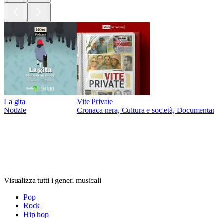
La gita
Vite Private
Notizie
Cronaca nera, Cultura e società, Documentari,
Generi
musicali
Generi
musicali
Generi
musicali
Visualizza tutti i generi musicali
Pop
Rock
Hip hop