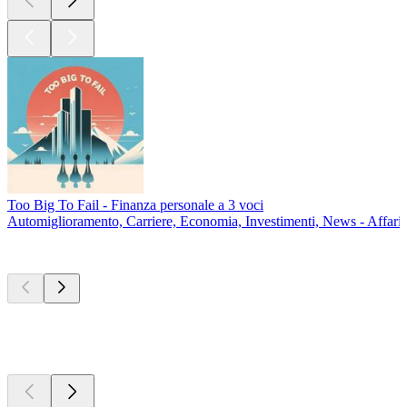
Too Big To Fail - Finanza personale a 3 voci
Automiglioramento, Carriere, Economia, Investimenti, News - Affari, 
Nuovo e
notevole
Nuovo e
notevole
Nuovo e
notevole