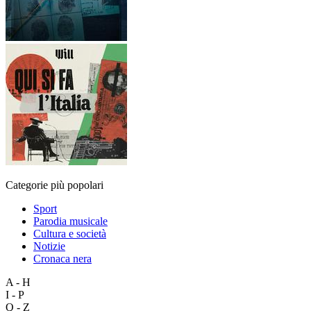
Categorie più popolari
Sport
Parodia musicale
Cultura e società
Notizie
Cronaca nera
A - H
I - P
Q - Z