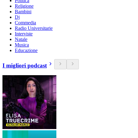
Politica
Religione
Bambini
Dj
Commedia
Radio Universitarie
Interviste
Natale
Musica
Educazione
I migliori podcast