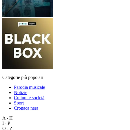
Categorie più popolari
Parodia musicale
Notizie
Cultura e società
Sport
Cronaca nera
A - H
I - P
Q - Z