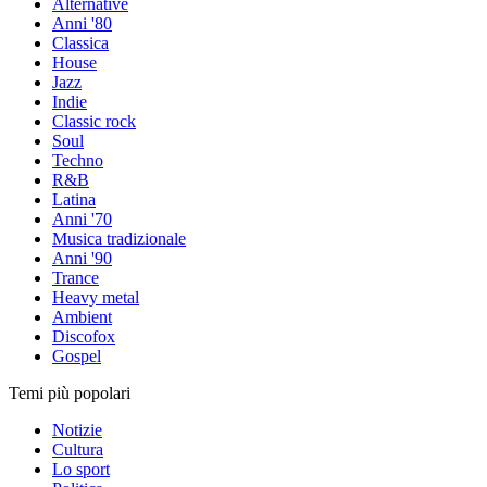
Alternative
Anni '80
Classica
House
Jazz
Indie
Classic rock
Soul
Techno
R&B
Latina
Anni '70
Musica tradizionale
Anni '90
Trance
Heavy metal
Ambient
Discofox
Gospel
Temi più popolari
Notizie
Cultura
Lo sport