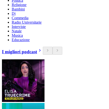
Politica
Religione
Bambini
Dj
Commedia
Radio Universitarie
Interviste
Natale
Musica
Educazione
I migliori podcast