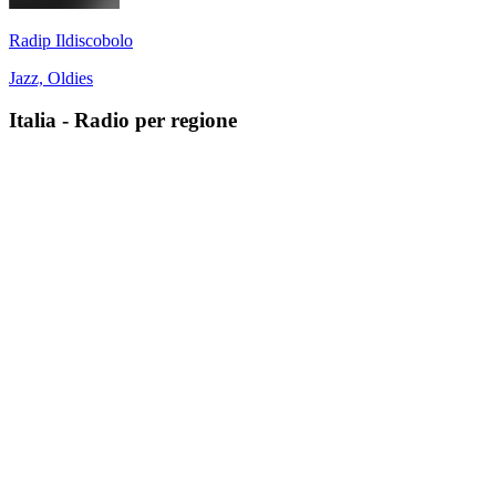
Radip Ildiscobolo
Jazz, Oldies
Italia
-
Radio per regione
Abruzzo
Basilicata
Calabria
Campania
Emilia-Romagna
Friuli-Venezia Giulia
Lazio
Liguria
Lombardia
Marche
Molise
Piemonte
Puglia
Sardegna
Sicilia
Trentino-Alto Adige
Toscana