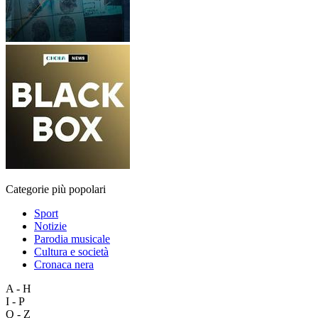
Categorie più popolari
Sport
Notizie
Parodia musicale
Cultura e società
Cronaca nera
A - H
I - P
Q - Z