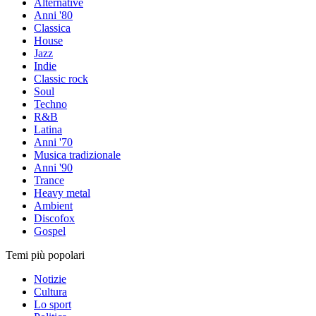
Alternative
Anni '80
Classica
House
Jazz
Indie
Classic rock
Soul
Techno
R&B
Latina
Anni '70
Musica tradizionale
Anni '90
Trance
Heavy metal
Ambient
Discofox
Gospel
Temi più popolari
Notizie
Cultura
Lo sport