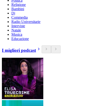
Politica
Religione
Bambini
Dj
Commedia
Radio Universitarie
Interviste
Natale
Musica
Educazione
I migliori podcast