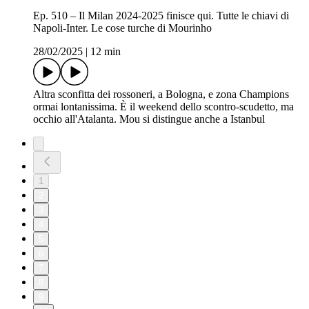
Ep. 510 – Il Milan 2024-2025 finisce qui. Tutte le chiavi di
Napoli-Inter. Le cose turche di Mourinho
28/02/2025
|
12 min
Altra sconfitta dei rossoneri, a Bologna, e zona Champions
ormai lontanissima. È il weekend dello scontro-scudetto, ma
occhio all'Atalanta. Mou si distingue anche a Istanbul
1
2
3
4
5
6
7
8
9