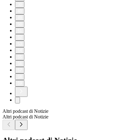
30
40
49
50
51
52
53
54
55
56
57
58
59
Altri podcast di Notizie
Altri podcast di Notizie