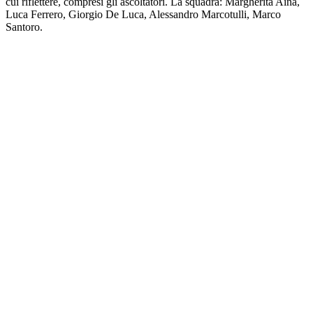
cui riflettere, compresi gli ascoltatori. La squadra: Margherita Aina,
Luca Ferrero, Giorgio De Luca, Alessandro Marcotulli, Marco
Santoro.
Sito web del podcast