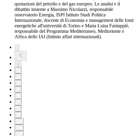
quotazioni del petrolio e del gas europeo. Le analisi e il
dibattito insieme a Massimo Nicolazzi, responsabile
osservatorio Energia, ISPI Istituto Studi Politica
Internazionale, docente di Economia e management delle fonti
energetiche all'università di Torino e Maria Luisa Fantappiè,
responsabile del Programma Mediterraneo, Medioriente e
Africa dello IAI (Istituto affari internazionali).
1
2
3
4
5
6
7
8
9
10
11
20