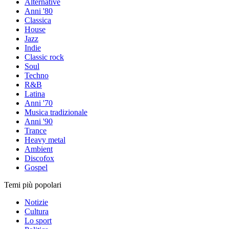
Alternative
Anni '80
Classica
House
Jazz
Indie
Classic rock
Soul
Techno
R&B
Latina
Anni '70
Musica tradizionale
Anni '90
Trance
Heavy metal
Ambient
Discofox
Gospel
Temi più popolari
Notizie
Cultura
Lo sport