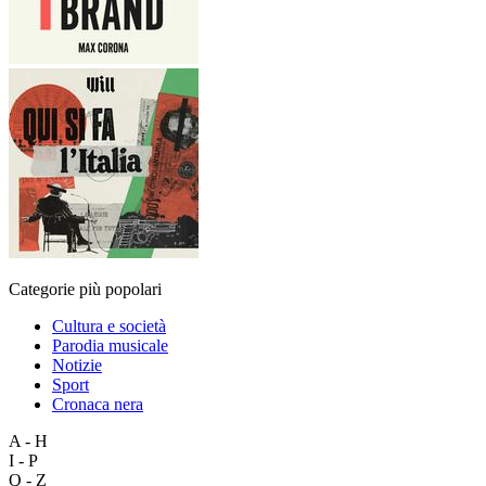
Categorie più popolari
Cultura e società
Parodia musicale
Notizie
Sport
Cronaca nera
A - H
I - P
Q - Z