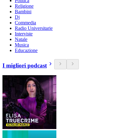
Politica
Religione
Bambini
Dj
Commedia
Radio Universitarie
Interviste
Natale
Musica
Educazione
I migliori podcast