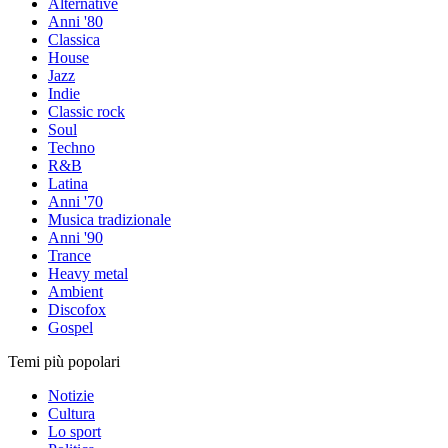
Alternative
Anni '80
Classica
House
Jazz
Indie
Classic rock
Soul
Techno
R&B
Latina
Anni '70
Musica tradizionale
Anni '90
Trance
Heavy metal
Ambient
Discofox
Gospel
Temi più popolari
Notizie
Cultura
Lo sport