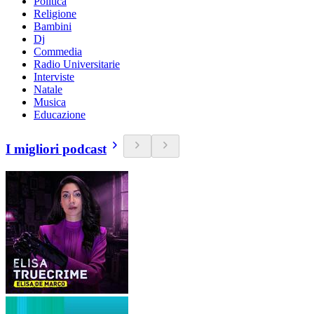
Politica
Religione
Bambini
Dj
Commedia
Radio Universitarie
Interviste
Natale
Musica
Educazione
I migliori podcast