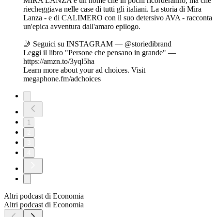
MIRA LANZA è un nome che in pochi ricorderanno, ma che
riecheggiava nelle case di tutti gli italiani. La storia di Mira
Lanza - e di CALIMERO con il suo detersivo AVA - racconta
un'epica avventura dall'amaro epilogo.
🤳 Seguici su INSTAGRAM — @storiedibrand
Leggi il libro "Persone che pensano in grande" —
https://amzn.to/3yql5ha
Learn more about your ad choices. Visit
megaphone.fm/adchoices
1
2
3
4
Altri podcast di Economia
Altri podcast di Economia