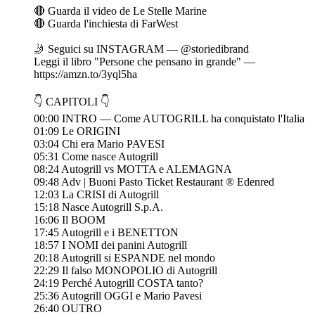
🔴 Guarda il video de Le Stelle Marine
🔴 Guarda l'inchiesta di FarWest
🤳 Seguici su INSTAGRAM — ⁠⁠@storiedibrand⁠⁠
Leggi il libro "Persone che pensano in grande" —
⁠⁠https://amzn.to/3yql5ha
👇 CAPITOLI 👇
00:00 INTRO — Come AUTOGRILL ha conquistato l'Italia
01:09 Le ORIGINI
03:04 Chi era Mario PAVESI
05:31 Come nasce Autogrill
08:24 Autogrill vs MOTTA e ALEMAGNA
09:48 Adv | Buoni Pasto Ticket Restaurant ® Edenred
12:03 La CRISI di Autogrill
15:18 Nasce Autogrill S.p.A.
16:06 Il BOOM
17:45 Autogrill e i BENETTON
18:57 I NOMI dei panini Autogrill
20:18 Autogrill si ESPANDE nel mondo
22:29 Il falso MONOPOLIO di Autogrill
24:19 Perché Autogrill COSTA tanto?
25:36 Autogrill OGGI e Mario Pavesi
26:40 OUTRO