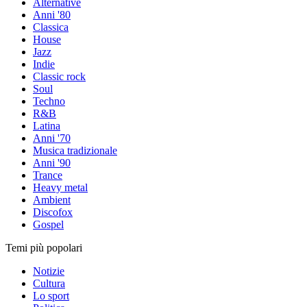
Alternative
Anni '80
Classica
House
Jazz
Indie
Classic rock
Soul
Techno
R&B
Latina
Anni '70
Musica tradizionale
Anni '90
Trance
Heavy metal
Ambient
Discofox
Gospel
Temi più popolari
Notizie
Cultura
Lo sport