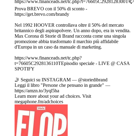
⁠https://www.financeads.net/tc.php?t=76605C2928128300T📫
Prova BREVO con il 50% di sconto -
https://get.brevo.com/brandy
Nel 1992 HOOVER controllava oltre il 50% del mercato
britannico degli aspirapolvere. Un anno dopo, era in vendita.
Max Corona di Storie di Brand racconta come una singola
promozione abbia trasformato il marchio più affidabile
d'Europa in un caso da manuale di marketing.
https://www.financeads.net/tc.php?
t=76605C2928136110TEpisodio speciale - LIVE @ CASA
SPOTIFY
🤳 Seguici su INSTAGRAM — ⁠⁠⁠@storiedibrand⁠⁠⁠
Leggi il libro "Persone che pensano in grande" —
⁠⁠⁠https://amzn.to/3yql5ha
Learn more about your ad choices. Visit
megaphone.fm/adchoices