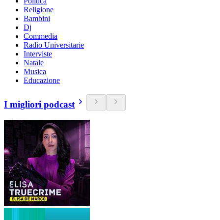
Politica
Religione
Bambini
Dj
Commedia
Radio Universitarie
Interviste
Natale
Musica
Educazione
I migliori podcast