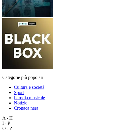
Categorie più popolari
Cultura e società
Sport
Parodia musicale
Notizie
Cronaca nera
A - H
I - P
Q - Z