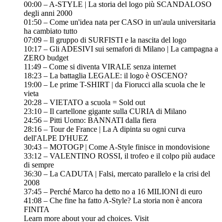
00:00 – A-STYLE | La storia del logo più SCANDALOSO
degli anni 2000
01:50 – Come un'idea nata per CASO in un'aula universitaria
ha cambiato tutto
07:09 – Il gruppo di SURFISTI e la nascita del logo
10:17 – Gli ADESIVI sui semafori di Milano | La campagna a
ZERO budget
11:49 – Come si diventa VIRALE senza internet
18:23 – La battaglia LEGALE: il logo è OSCENO?
19:00 – Le prime T-SHIRT | da Fiorucci alla scuola che le
vieta
20:28 – VIETATO a scuola = Sold out
23:10 – Il cartellone gigante sulla CURIA di Milano
24:56 – Pitti Uomo: BANNATI dalla fiera
28:16 – Tour de France | La A dipinta su ogni curva
dell'ALPE D'HUEZ
30:43 – MOTOGP | Come A-Style finisce in mondovisione
33:12 – VALENTINO ROSSI, il trofeo e il colpo più audace
di sempre
36:30 – La CADUTA | Falsi, mercato parallelo e la crisi del
2008
37:45 – Perché Marco ha detto no a 16 MILIONI di euro
41:08 – Che fine ha fatto A-Style? La storia non è ancora
FINITA
Learn more about your ad choices. Visit