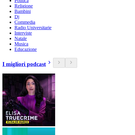
Politica
Religione
Bambini
Dj
Commedia
Radio Universitarie
Interviste
Natale
Musica
Educazione
I migliori podcast