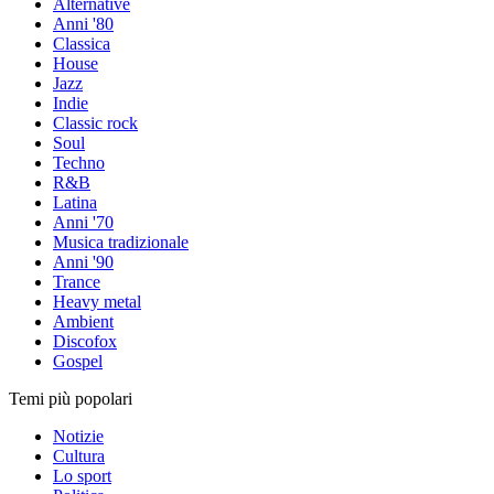
Alternative
Anni '80
Classica
House
Jazz
Indie
Classic rock
Soul
Techno
R&B
Latina
Anni '70
Musica tradizionale
Anni '90
Trance
Heavy metal
Ambient
Discofox
Gospel
Temi più popolari
Notizie
Cultura
Lo sport