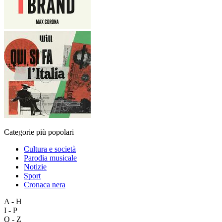
Categorie più popolari
Cultura e società
Parodia musicale
Notizie
Sport
Cronaca nera
A - H
I - P
Q - Z