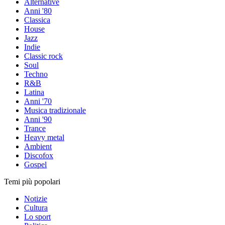
Alternative
Anni '80
Classica
House
Jazz
Indie
Classic rock
Soul
Techno
R&B
Latina
Anni '70
Musica tradizionale
Anni '90
Trance
Heavy metal
Ambient
Discofox
Gospel
Temi più popolari
Notizie
Cultura
Lo sport