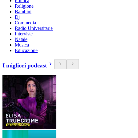
Politica
Religione
Bambini
Dj
Commedia
Radio Universitarie
Interviste
Natale
Musica
Educazione
I migliori podcast