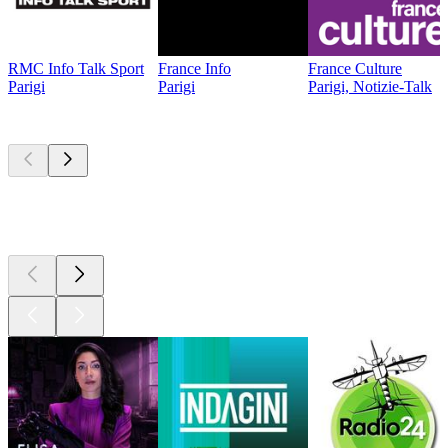
RMC Info Talk Sport
France Info
France Culture
Parigi
Parigi
Parigi, Notizie-Talk
I migliori
podcast
I migliori
podcast
I migliori
podcast