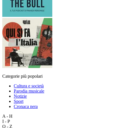
Categorie più popolari
Cultura e società
Parodia musicale
Notizie
Sport
Cronaca nera
A - H
I - P
Q - Z