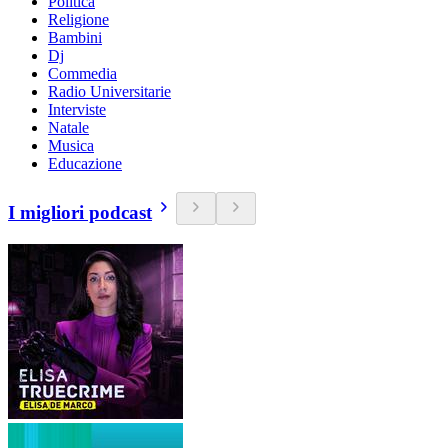
Politica
Religione
Bambini
Dj
Commedia
Radio Universitarie
Interviste
Natale
Musica
Educazione
I migliori podcast