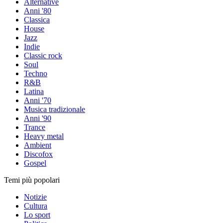
Alternative
Anni '80
Classica
House
Jazz
Indie
Classic rock
Soul
Techno
R&B
Latina
Anni '70
Musica tradizionale
Anni '90
Trance
Heavy metal
Ambient
Discofox
Gospel
Temi più popolari
Notizie
Cultura
Lo sport