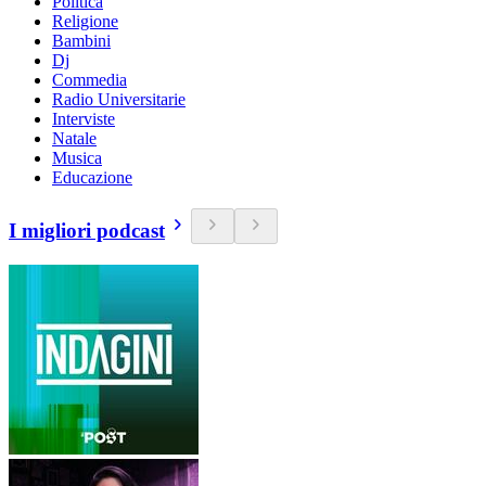
Politica
Religione
Bambini
Dj
Commedia
Radio Universitarie
Interviste
Natale
Musica
Educazione
I migliori podcast