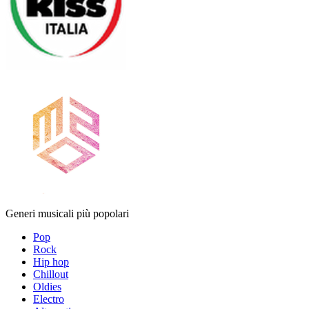
Generi musicali più popolari
Pop
Rock
Hip hop
Chillout
Oldies
Electro