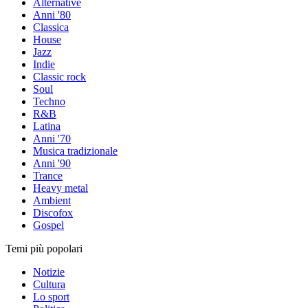
Alternative
Anni '80
Classica
House
Jazz
Indie
Classic rock
Soul
Techno
R&B
Latina
Anni '70
Musica tradizionale
Anni '90
Trance
Heavy metal
Ambient
Discofox
Gospel
Temi più popolari
Notizie
Cultura
Lo sport