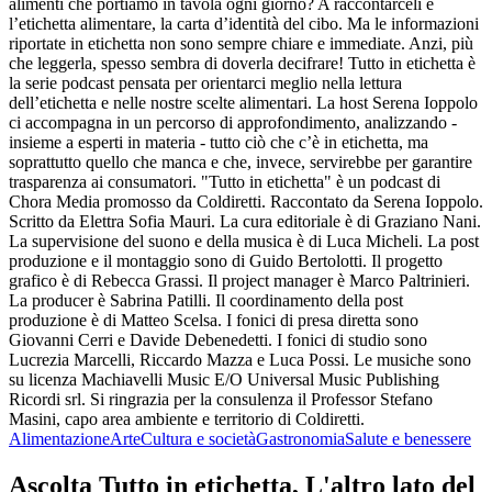
alimenti che portiamo in tavola ogni giorno? A raccontarceli è
l’etichetta alimentare, la carta d’identità del cibo. Ma le informazioni
riportate in etichetta non sono sempre chiare e immediate. Anzi, più
che leggerla, spesso sembra di doverla decifrare! Tutto in etichetta è
la serie podcast pensata per orientarci meglio nella lettura
dell’etichetta e nelle nostre scelte alimentari. La host Serena Ioppolo
ci accompagna in un percorso di approfondimento, analizzando -
insieme a esperti in materia - tutto ciò che c’è in etichetta, ma
soprattutto quello che manca e che, invece, servirebbe per garantire
trasparenza ai consumatori. "Tutto in etichetta" è un podcast di
Chora Media promosso da Coldiretti. Raccontato da Serena Ioppolo.
Scritto da Elettra Sofia Mauri. La cura editoriale è di Graziano Nani.
La supervisione del suono e della musica è di Luca Micheli. La post
produzione e il montaggio sono di Guido Bertolotti. Il progetto
grafico è di Rebecca Grassi. Il project manager è Marco Paltrinieri.
La producer è Sabrina Patilli. Il coordinamento della post
produzione è di Matteo Scelsa. I fonici di presa diretta sono
Giovanni Cerri e Davide Debenedetti. I fonici di studio sono
Lucrezia Marcelli, Riccardo Mazza e Luca Possi. Le musiche sono
su licenza Machiavelli Music E/O Universal Music Publishing
Ricordi srl. Si ringrazia per la consulenza il Professor Stefano
Masini, capo area ambiente e territorio di Coldiretti.
Alimentazione
Arte
Cultura e società
Gastronomia
Salute e benessere
Ascolta Tutto in etichetta, L'altro lato del