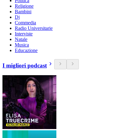
Politica
Religione
Bambini
Dj
Commedia
Radio Universitarie
Interviste
Natale
Musica
Educazione
I migliori podcast