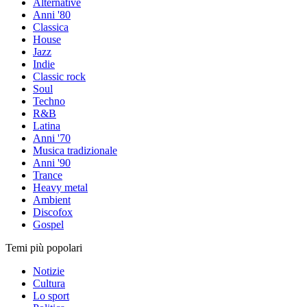
Alternative
Anni '80
Classica
House
Jazz
Indie
Classic rock
Soul
Techno
R&B
Latina
Anni '70
Musica tradizionale
Anni '90
Trance
Heavy metal
Ambient
Discofox
Gospel
Temi più popolari
Notizie
Cultura
Lo sport