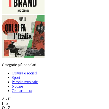
Categorie più popolari
Cultura e società
Sport
Parodia musicale
Notizie
Cronaca nera
A - H
I - P
Q - Z