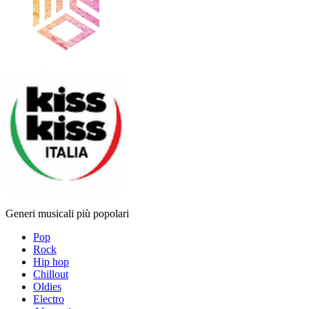
Generi musicali più popolari
Pop
Rock
Hip hop
Chillout
Oldies
Electro