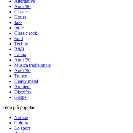
Alternative
Anni '80
Classica
House
Jazz
Indie
Classic rock
Soul
Techno
R&B
Latina
Anni '70
Musica tradizionale
Anni '90
Trance
Heavy metal
Ambient
Discofox
Gospel
Temi più popolari
Notizie
Cultura
Lo sport