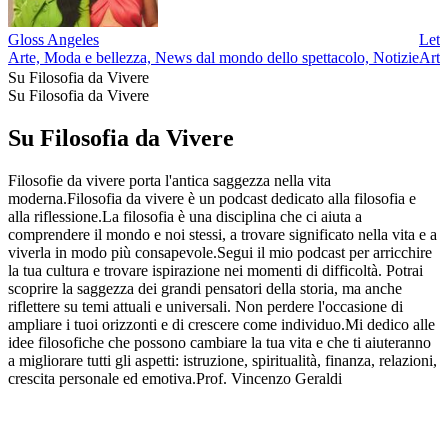
Gloss Angeles
Lett
Arte, Moda e bellezza, News dal mondo dello spettacolo, Notizie
Arte
Su Filosofia da Vivere
Su Filosofia da Vivere
Su Filosofia da Vivere
Filosofie da vivere porta l'antica saggezza nella vita
moderna.Filosofia da vivere è un podcast dedicato alla filosofia e
alla riflessione.La filosofia è una disciplina che ci aiuta a
comprendere il mondo e noi stessi, a trovare significato nella vita e a
viverla in modo più consapevole.Segui il mio podcast per arricchire
la tua cultura e trovare ispirazione nei momenti di difficoltà. Potrai
scoprire la saggezza dei grandi pensatori della storia, ma anche
riflettere su temi attuali e universali. Non perdere l'occasione di
ampliare i tuoi orizzonti e di crescere come individuo.Mi dedico alle
idee filosofiche che possono cambiare la tua vita e che ti aiuteranno
a migliorare tutti gli aspetti: istruzione, spiritualità, finanza, relazioni,
crescita personale ed emotiva.Prof. Vincenzo Geraldi
Sito web del podcast