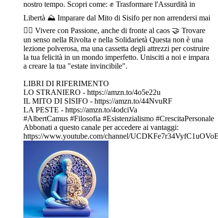
nostro tempo. Scopri come: ✊ Trasformare l'Assurdità in
Libertà ⛰️ Imparare dal Mito di Sisifo per non arrendersi mai
❤️‍🔥 Vivere con Passione, anche di fronte al caos 🤝 Trovare
un senso nella Rivolta e nella Solidarietà Questa non è una
lezione polverosa, ma una cassetta degli attrezzi per costruire
la tua felicità in un mondo imperfetto. Unisciti a noi e impara
a creare la tua "estate invincibile".
LIBRI DI RIFERIMENTO
LO STRANIERO - https://amzn.to/4o5e22u
IL MITO DI SISIFO - https://amzn.to/44NvuRF
LA PESTE - https://amzn.to/4odciVa
#AlbertCamus #Filosofia #Esistenzialismo #CrescitaPersonale
Abbonati a questo canale per accedere ai vantaggi:
https://www.youtube.com/channel/UCDKFe7r34VyfC1uOVoE