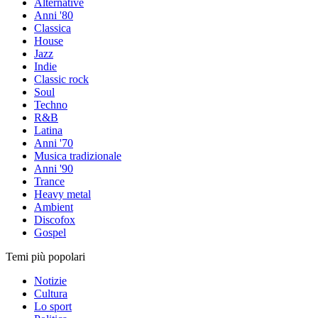
Alternative
Anni '80
Classica
House
Jazz
Indie
Classic rock
Soul
Techno
R&B
Latina
Anni '70
Musica tradizionale
Anni '90
Trance
Heavy metal
Ambient
Discofox
Gospel
Temi più popolari
Notizie
Cultura
Lo sport