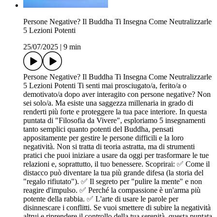
Persone Negative? Il Buddha Ti Insegna Come Neutralizzarle
5 Lezioni Potenti
25/07/2025
|
9 min
Persone Negative? Il Buddha Ti Insegna Come Neutralizzarle
5 Lezioni Potenti Ti senti mai prosciugato/a, ferito/a o
demotivato/a dopo aver interagito con persone negative? Non
sei solo/a. Ma esiste una saggezza millenaria in grado di
renderti più forte e proteggere la tua pace interiore. In questa
puntata di "Filosofia da Vivere", esploriamo 5 insegnamenti
tanto semplici quanto potenti del Buddha, pensati
appositamente per gestire le persone difficili e la loro
negatività. Non si tratta di teoria astratta, ma di strumenti
pratici che puoi iniziare a usare da oggi per trasformare le tue
relazioni e, soprattutto, il tuo benessere. Scoprirai: ✅ Come il
distacco può diventare la tua più grande difesa (la storia del
"regalo rifiutato"). ✅ Il segreto per "pulire la mente" e non
reagire d'impulso. ✅ Perché la compassione è un'arma più
potente della rabbia. ✅ L'arte di usare le parole per
disinnescare i conflitti. Se vuoi smettere di subire la negatività
altrui e riprendere il controllo della tua serenità, questa puntata