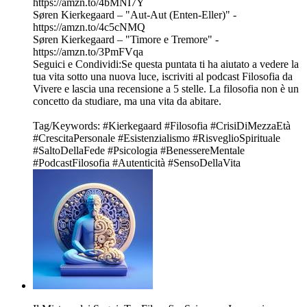
https://amzn.to/4bMNI7Y
Søren Kierkegaard – "Aut-Aut (Enten-Eller)" -
https://amzn.to/4c5cNMQ
Søren Kierkegaard – "Timore e Tremore" -
https://amzn.to/3PmFVqa
Seguici e Condividi:Se questa puntata ti ha aiutato a vedere la
tua vita sotto una nuova luce, iscriviti al podcast Filosofia da
Vivere e lascia una recensione a 5 stelle. La filosofia non è un
concetto da studiare, ma una vita da abitare.
Tag/Keywords: #Kierkegaard #Filosofia #CrisiDiMezzaEtà
#CrescitaPersonale #Esistenzialismo #RisveglioSpirituale
#SaltoDellaFede #Psicologia #BenessereMentale
#PodcastFilosofia #Autenticità #SensoDellaVita