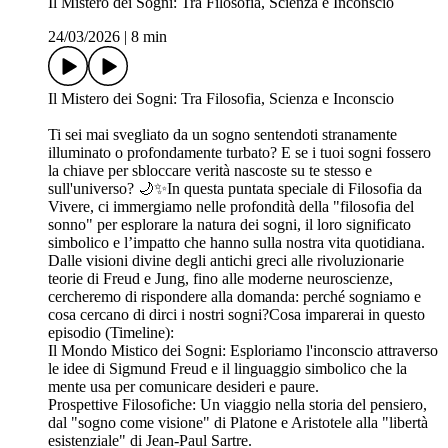
Il Mistero dei Sogni: Tra Filosofia, Scienza e Inconscio
24/03/2026
|
8 min
Il Mistero dei Sogni: Tra Filosofia, Scienza e Inconscio
Ti sei mai svegliato da un sogno sentendoti stranamente
illuminato o profondamente turbato? E se i tuoi sogni fossero
la chiave per sbloccare verità nascoste su te stesso e
sull'universo? 🌙✨In questa puntata speciale di Filosofia da
Vivere, ci immergiamo nelle profondità della "filosofia del
sonno" per esplorare la natura dei sogni, il loro significato
simbolico e l’impatto che hanno sulla nostra vita quotidiana.
Dalle visioni divine degli antichi greci alle rivoluzionarie
teorie di Freud e Jung, fino alle moderne neuroscienze,
cercheremo di rispondere alla domanda: perché sogniamo e
cosa cercano di dirci i nostri sogni?Cosa imparerai in questo
episodio (Timeline):
Il Mondo Mistico dei Sogni: Esploriamo l'inconscio attraverso
le idee di Sigmund Freud e il linguaggio simbolico che la
mente usa per comunicare desideri e paure.
Prospettive Filosofiche: Un viaggio nella storia del pensiero,
dal "sogno come visione" di Platone e Aristotele alla "libertà
esistenziale" di Jean-Paul Sartre.