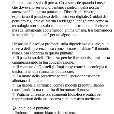
frammentato e solo di prima. Cosa succede quando i mezzi
che dovevano servirci diventano i padroni della nostra
attenzione? In questa puntata di Filosofia da Vivere,
esploriamo il paradosso della nostra era digitale. Guidati dal
pensiero tagliente di Martin Heidegger, indaghiamo come la
tecnologia non stia solo cambiando il nostro modo di vivere,
ma stia lentamente appiattendo l’anima umana, trasformandoci
in semplici "punti dati" per un algoritmo.
Un'analisi filosofica profonda sulla dipendenza digitale, sulla
ricerca della presenza e su come tornare a "abitare" il mondo
reale.Cosa scoprirai in questa puntata:
✨ Il paradosso dell'efficienza: perché il tempo risparmiato sta
cannibalizzando la tua concentrazione.
✨ Il concetto di Ge-stell (L'Impianto): come la tecnologia ti
trasforma in una risorsa da ottimizzare.
✨ La morte della presenza: perché l'iper-connessione ti
allontana dal qui e ora.
✨ La gabbia algoritmica: come i modelli predittivi stanno
cancellando la tua capacità di incontrare il nuovo.
✨ Pratiche di resistenza: strumenti filosofici e pratici per
riappropriarti della tua essenza e del pensiero meditante.
⏰ Indici della puntata:
- Prologo: Il rumore bianco dell'esistenza