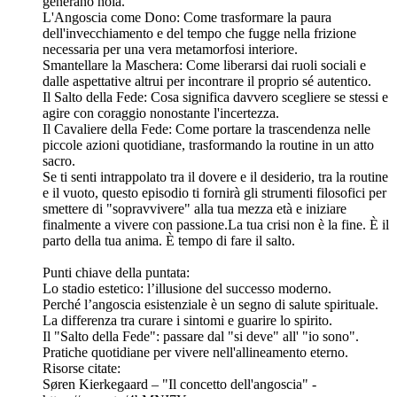
generano noia.
L'Angoscia come Dono: Come trasformare la paura
dell'invecchiamento e del tempo che fugge nella frizione
necessaria per una vera metamorfosi interiore.
Smantellare la Maschera: Come liberarsi dai ruoli sociali e
dalle aspettative altrui per incontrare il proprio sé autentico.
Il Salto della Fede: Cosa significa davvero scegliere se stessi e
agire con coraggio nonostante l'incertezza.
Il Cavaliere della Fede: Come portare la trascendenza nelle
piccole azioni quotidiane, trasformando la routine in un atto
sacro.
Se ti senti intrappolato tra il dovere e il desiderio, tra la routine
e il vuoto, questo episodio ti fornirà gli strumenti filosofici per
smettere di "sopravvivere" alla tua mezza età e iniziare
finalmente a vivere con passione.La tua crisi non è la fine. È il
parto della tua anima. È tempo di fare il salto.
Punti chiave della puntata:
Lo stadio estetico: l’illusione del successo moderno.
Perché l’angoscia esistenziale è un segno di salute spirituale.
La differenza tra curare i sintomi e guarire lo spirito.
Il "Salto della Fede": passare dal "si deve" all' "io sono".
Pratiche quotidiane per vivere nell'allineamento eterno.
Risorse citate:
Søren Kierkegaard – "Il concetto dell'angoscia" -