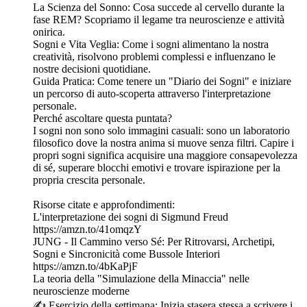
La Scienza del Sonno: Cosa succede al cervello durante la
fase REM? Scopriamo il legame tra neuroscienze e attività
onirica.
Sogni e Vita Veglia: Come i sogni alimentano la nostra
creatività, risolvono problemi complessi e influenzano le
nostre decisioni quotidiane.
Guida Pratica: Come tenere un "Diario dei Sogni" e iniziare
un percorso di auto-scoperta attraverso l'interpretazione
personale.
Perché ascoltare questa puntata?
I sogni non sono solo immagini casuali: sono un laboratorio
filosofico dove la nostra anima si muove senza filtri. Capire i
propri sogni significa acquisire una maggiore consapevolezza
di sé, superare blocchi emotivi e trovare ispirazione per la
propria crescita personale.
Risorse citate e approfondimenti:
L'interpretazione dei sogni di Sigmund Freud
https://amzn.to/41omqzY
JUNG - Il Cammino verso Sé: Per Ritrovarsi, Archetipi,
Sogni e Sincronicità come Bussole Interiori
https://amzn.to/4bKaPjF
La teoria della "Simulazione della Minaccia" nelle
neuroscienze moderne
✍️ Esercizio della settimana: Inizia stasera stessa a scrivere i