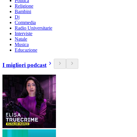
Politica
Religione
Bambini
Dj
Commedia
Radio Universitarie
Interviste
Natale
Musica
Educazione
I migliori podcast