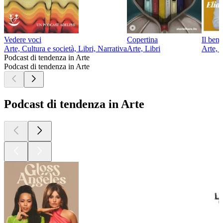
Vedere voci
Copertina
Il ben
Arte, Cultura e società, Libri, Narrativa
Arte, Libri
Arte, 
Podcast di tendenza in Arte
Podcast di tendenza in Arte
Podcast di tendenza in Arte