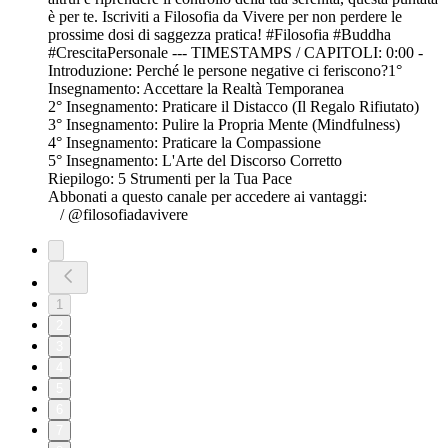
è per te. Iscriviti a Filosofia da Vivere per non perdere le
prossime dosi di saggezza pratica! #Filosofia #Buddha
#CrescitaPersonale --- TIMESTAMPS / CAPITOLI: 0:00 -
Introduzione: Perché le persone negative ci feriscono?1°
Insegnamento: Accettare la Realtà Temporanea
2° Insegnamento: Praticare il Distacco (Il Regalo Rifiutato)
3° Insegnamento: Pulire la Propria Mente (Mindfulness)
4° Insegnamento: Praticare la Compassione
5° Insegnamento: L'Arte del Discorso Corretto
Riepilogo: 5 Strumenti per la Tua Pace
Abbonati a questo canale per accedere ai vantaggi:
/ @filosofiadavivere
1
2
3
4
5
6
7