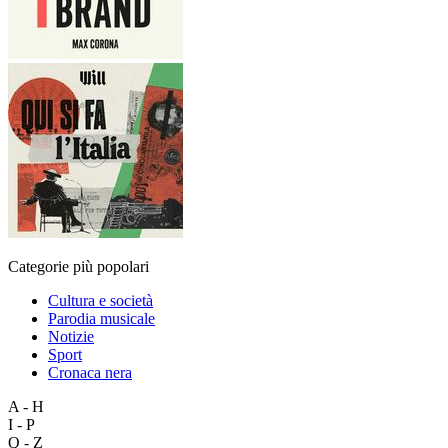
Categorie più popolari
Cultura e società
Parodia musicale
Notizie
Sport
Cronaca nera
A - H
I - P
Q - Z