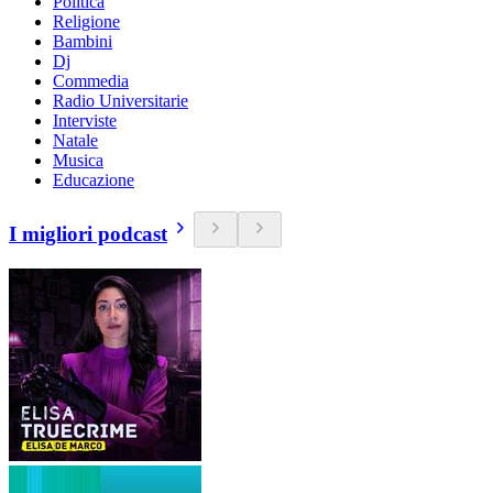
Politica
Religione
Bambini
Dj
Commedia
Radio Universitarie
Interviste
Natale
Musica
Educazione
I migliori podcast