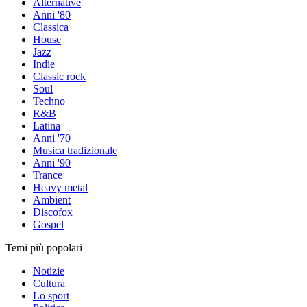
Alternative
Anni '80
Classica
House
Jazz
Indie
Classic rock
Soul
Techno
R&B
Latina
Anni '70
Musica tradizionale
Anni '90
Trance
Heavy metal
Ambient
Discofox
Gospel
Temi più popolari
Notizie
Cultura
Lo sport