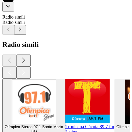
Radio simili
Radio simili
Radio simili
Tropicana Cúcuta 89.7 fm
Olímpica Stereo 97.1 Santa Marta
Olímpica
Hits
Latina