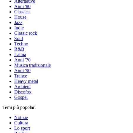
Alternative
Anni '80
Classica
House
Jazz
Indie
Classic rock
Soul
Techno
R&B
Latina
Anni '70
Musica tradizionale
Anni '90
Trance
Heavy metal
Ambient
Discofox
Gospel
Temi più popolari
Notizie
Cultura
Lo sport