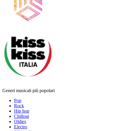
Generi musicali più popolari
Pop
Rock
Hip hop
Chillout
Oldies
Electro