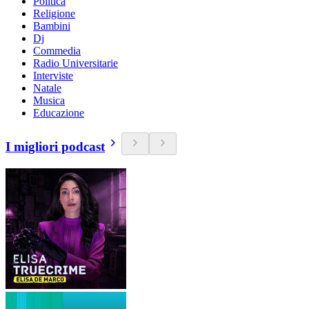
Politica
Religione
Bambini
Dj
Commedia
Radio Universitarie
Interviste
Natale
Musica
Educazione
I migliori podcast