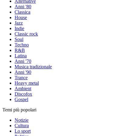
Alternative
Anni '80
Classica
House
Jazz
Indie
Classic rock
Soul
Techno
R&B
Latina
Anni '70
Musica tradizionale
Anni '90
Trance
Heavy metal
Ambient
Discofox
Gospel
Temi più popolari
Notizie
Cultura
Lo sport