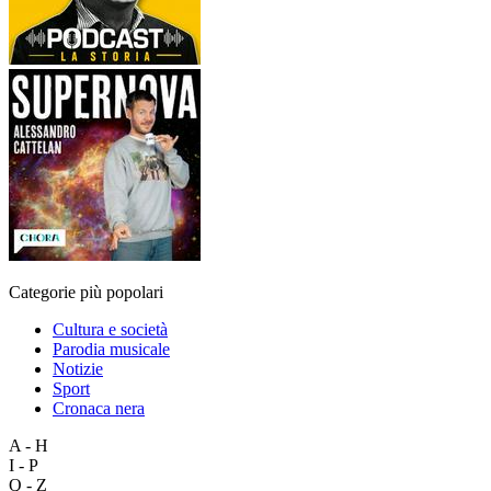
Categorie più popolari
Cultura e società
Parodia musicale
Notizie
Sport
Cronaca nera
A - H
I - P
Q - Z