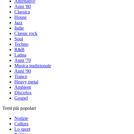
Alternative
Anni '80
Classica
House
Jazz
Indie
Classic rock
Soul
Techno
R&B
Latina
Anni '70
Musica tradizionale
Anni '90
Trance
Heavy metal
Ambient
Discofox
Gospel
Temi più popolari
Notizie
Cultura
Lo sport