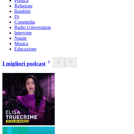
Politica
Religione
Bambini
Dj
Commedia
Radio Universitarie
Interviste
Natale
Musica
Educazione
I migliori podcast