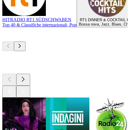
HITRADIO RT1 SÜDSCHWABEN
RT1 DINNER & COCKTAIL H
Bossa nova, Jazz, Blues, Chil
Top 40 & Classifiche internazionali, Pop
I migliori
podcast
I migliori
podcast
I migliori
podcast