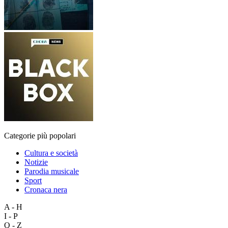
Categorie più popolari
Cultura e società
Notizie
Parodia musicale
Sport
Cronaca nera
A - H
I - P
Q - Z