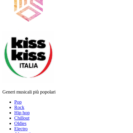
Generi musicali più popolari
Pop
Rock
Hip hop
Chillout
Oldies
Electro