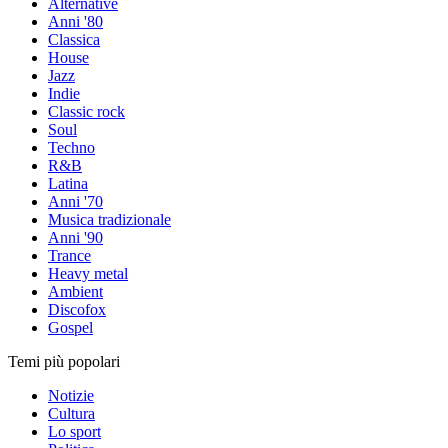
Alternative
Anni '80
Classica
House
Jazz
Indie
Classic rock
Soul
Techno
R&B
Latina
Anni '70
Musica tradizionale
Anni '90
Trance
Heavy metal
Ambient
Discofox
Gospel
Temi più popolari
Notizie
Cultura
Lo sport