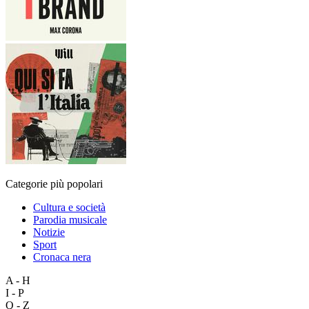
Categorie più popolari
Cultura e società
Parodia musicale
Notizie
Sport
Cronaca nera
A - H
I - P
Q - Z