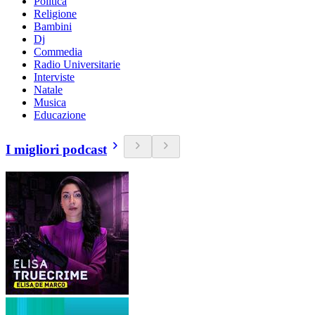
Politica
Religione
Bambini
Dj
Commedia
Radio Universitarie
Interviste
Natale
Musica
Educazione
I migliori podcast