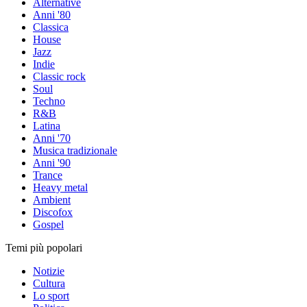
Alternative
Anni '80
Classica
House
Jazz
Indie
Classic rock
Soul
Techno
R&B
Latina
Anni '70
Musica tradizionale
Anni '90
Trance
Heavy metal
Ambient
Discofox
Gospel
Temi più popolari
Notizie
Cultura
Lo sport