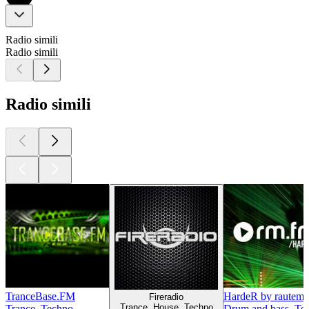
Radio simili
Radio simili
Radio simili
TranceBase.FM
HardeR by rautemu
Fireradio
Trance, House, Techno
Trance, Techno
Drum and bass, Tec