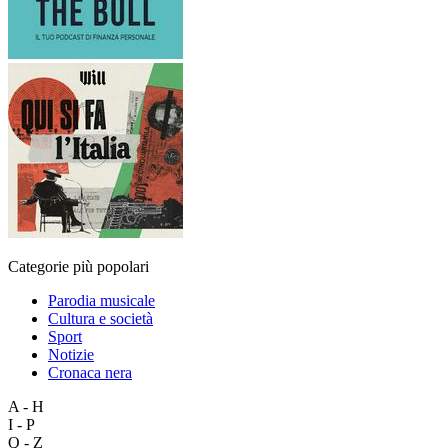
Categorie più popolari
Parodia musicale
Cultura e società
Sport
Notizie
Cronaca nera
A - H
I - P
Q - Z