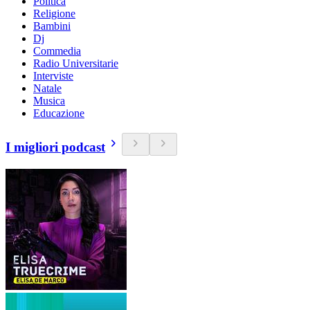
Politica
Religione
Bambini
Dj
Commedia
Radio Universitarie
Interviste
Natale
Musica
Educazione
I migliori podcast