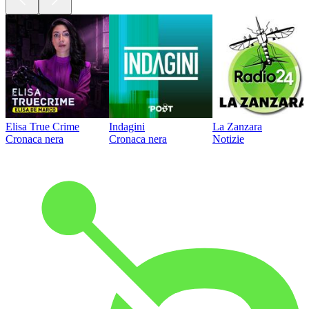
Elisa True Crime
Indagini
La Zanzara
Cronaca nera
Cronaca nera
Notizie