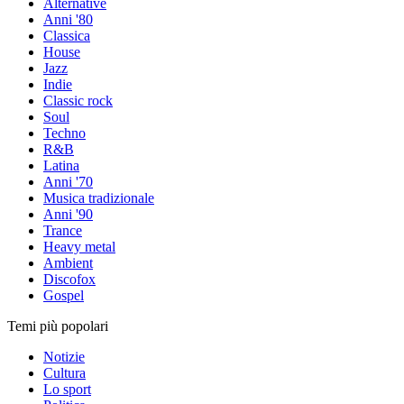
Alternative
Anni '80
Classica
House
Jazz
Indie
Classic rock
Soul
Techno
R&B
Latina
Anni '70
Musica tradizionale
Anni '90
Trance
Heavy metal
Ambient
Discofox
Gospel
Temi più popolari
Notizie
Cultura
Lo sport