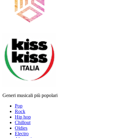
Generi musicali più popolari
Pop
Rock
Hip hop
Chillout
Oldies
Electro