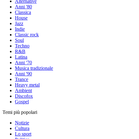
Alternative
Anni '80
Classica
House
Jazz
Indie
Classic rock
Soul
Techno
R&B
Latina
Anni '70
Musica tradizionale
Anni '90
Trance
Heavy metal
Ambient
Discofox
Gospel
Temi più popolari
Notizie
Cultura
Lo sport