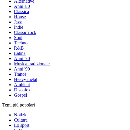
Alternative
Anni '80
Classica
House
Jazz
Indie
Classic rock
Soul
Techno
R&B
Latina
Anni '70
Musica tradizionale
Anni '90
Trance
Heavy metal
Ambient
Discofox
Gospel
Temi più popolari
Notizie
Cultura
Lo sport