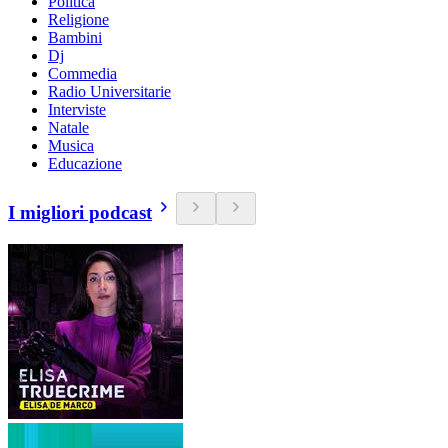
Politica
Religione
Bambini
Dj
Commedia
Radio Universitarie
Interviste
Natale
Musica
Educazione
I migliori podcast