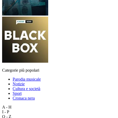
Categorie più popolari
Parodia musicale
Notizie
Cultura e società
Sport
Cronaca nera
A - H
I - P
Q - Z