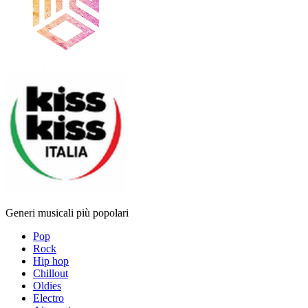
Generi musicali più popolari
Pop
Rock
Hip hop
Chillout
Oldies
Electro