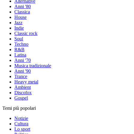
Alternative
Anni '80
Classica
House
Jazz
Indie
Classic rock
Soul
Techno
R&B
Latina
Anni '70
Musica tradizionale
Anni '90
Trance
Heavy metal
Ambient
Discofox
Gospel
Temi più popolari
Notizie
Cultura
Lo sport