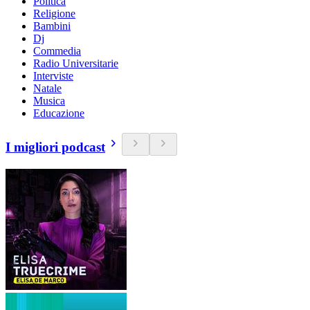
Politica
Religione
Bambini
Dj
Commedia
Radio Universitarie
Interviste
Natale
Musica
Educazione
I migliori podcast