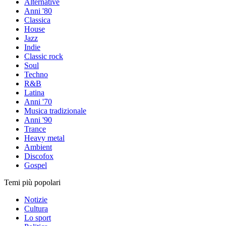
Alternative
Anni '80
Classica
House
Jazz
Indie
Classic rock
Soul
Techno
R&B
Latina
Anni '70
Musica tradizionale
Anni '90
Trance
Heavy metal
Ambient
Discofox
Gospel
Temi più popolari
Notizie
Cultura
Lo sport