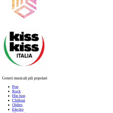
Generi musicali più popolari
Pop
Rock
Hip hop
Chillout
Oldies
Electro