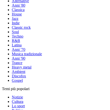
Alternative
Anni '80
Classica
House
Jazz
Indie
Classic rock
Soul
Techno
R&B
Latina
Anni '70
Musica tradizionale
Anni '90
Trance
Heavy metal
Ambient
Discofox
Gospel
Temi più popolari
Notizie
Cultura
Lo sport