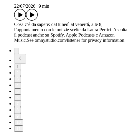
22/07/2026
|
9 min
Cosa c’è da sapere: dal lunedì al venerdì, alle 8,
l’appuntamento con le notizie scelte da Laura Pertici. Ascolta
il podcast anche su Spotify, Apple Podcasts e Amazon
Music.See omnystudio.com/listener for privacy information.
1
2
3
4
5
6
7
8
9
10
11