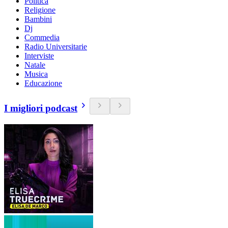
Politica
Religione
Bambini
Dj
Commedia
Radio Universitarie
Interviste
Natale
Musica
Educazione
I migliori podcast