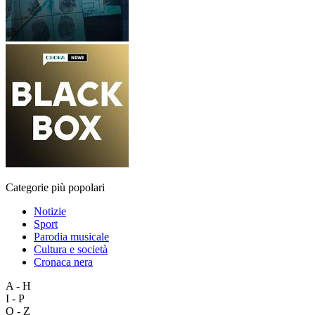
Categorie più popolari
Notizie
Sport
Parodia musicale
Cultura e società
Cronaca nera
A - H
I - P
Q - Z