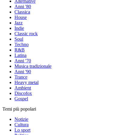
Alternative
Anni '80
Classica
House
Jazz
Indie
Classic rock
Soul
Techno
R&B
Latina
Anni '70
Musica tradizionale
Anni '90
Trance
Heavy metal
Ambient
Discofox
Gospel
Temi più popolari
Notizie
Cultura
Lo sport