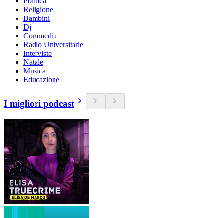
Politica
Religione
Bambini
Dj
Commedia
Radio Universitarie
Interviste
Natale
Musica
Educazione
I migliori podcast