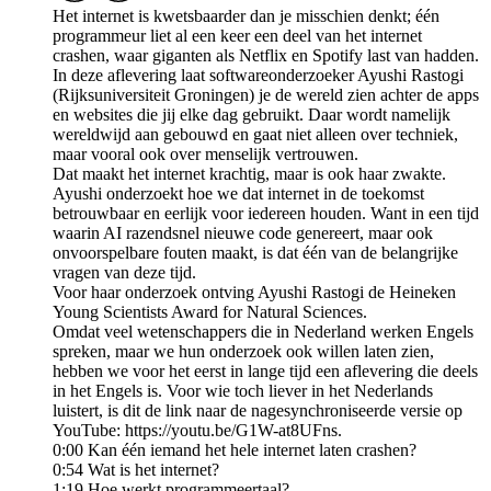
Het internet is kwetsbaarder dan je misschien denkt; één
programmeur liet al een keer een deel van het internet
crashen, waar giganten als Netflix en Spotify last van hadden.
In deze aflevering laat softwareonderzoeker Ayushi Rastogi
(Rijksuniversiteit Groningen) je de wereld zien achter de apps
en websites die jij elke dag gebruikt. Daar wordt namelijk
wereldwijd aan gebouwd en gaat niet alleen over techniek,
maar vooral ook over menselijk vertrouwen.
Dat maakt het internet krachtig, maar is ook haar zwakte.
Ayushi onderzoekt hoe we dat internet in de toekomst
betrouwbaar en eerlijk voor iedereen houden. Want in een tijd
waarin AI razendsnel nieuwe code genereert, maar ook
onvoorspelbare fouten maakt, is dat één van de belangrijke
vragen van deze tijd.
Voor haar onderzoek ontving Ayushi Rastogi de Heineken
Young Scientists Award for Natural Sciences.
Omdat veel wetenschappers die in Nederland werken Engels
spreken, maar we hun onderzoek ook willen laten zien,
hebben we voor het eerst in lange tijd een aflevering die deels
in het Engels is. Voor wie toch liever in het Nederlands
luistert, is dit de link naar de nagesynchroniseerde versie op
YouTube: https://youtu.be/G1W-at8UFns.
0:00 Kan één iemand het hele internet laten crashen?
0:54 Wat is het internet?
1:19 Hoe werkt programmeertaal?