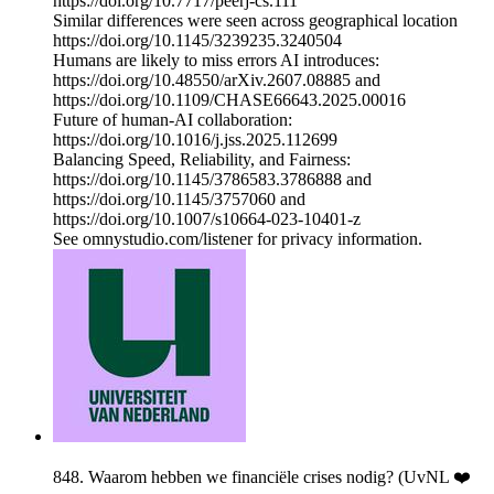
https://doi.org/10.7717/peerj-cs.111
Similar differences were seen across geographical location
https://doi.org/10.1145/3239235.3240504
Humans are likely to miss errors AI introduces:
https://doi.org/10.48550/arXiv.2607.08885 and
https://doi.org/10.1109/CHASE66643.2025.00016
Future of human-AI collaboration:
https://doi.org/10.1016/j.jss.2025.112699
Balancing Speed, Reliability, and Fairness:
https://doi.org/10.1145/3786583.3786888 and
https://doi.org/10.1145/3757060 and
https://doi.org/10.1007/s10664-023-10401-z
See omnystudio.com/listener for privacy information.
848. Waarom hebben we financiële crises nodig? (UvNL ❤️