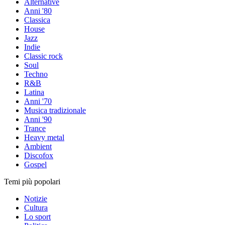
Alternative
Anni '80
Classica
House
Jazz
Indie
Classic rock
Soul
Techno
R&B
Latina
Anni '70
Musica tradizionale
Anni '90
Trance
Heavy metal
Ambient
Discofox
Gospel
Temi più popolari
Notizie
Cultura
Lo sport