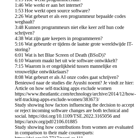
1:46 Wie werkt er aan het internet?
1:53 Hoe werkt open source software?
2:26 Wat gebeurt er als een programmeur bepaalde codes
weghaalt?
3:48 Kunnen programmeurs niet elke keer zelf hun code
schrijven?
4:38 Wat zijn gate keepers in programmeren?
5:16 Wat gebeurde er tijdens de laatste grote wereldwijde IT-
storing?
6:01 Wat is het Blue Screen of Death (BSoD)?
6:10 Waarom maakt het uit wie software ontwikkelt?
7:15 Waarom is er ongelijkheid tussen mannelijke en
vrouwelijke ontwikkelaars?
8:08 Wat gebeurt er als AI onze codes gaat schrijven?
Benieuwd naar de studies die Ayushi noemt? Je vindt ze hier:
Article on how self-tracking apps exclude women
https://www.theatlantic.com/technology/archive/2014/12/how-
self-tracking-apps-exclude-women/383673/
Study showing how factors influencing the decision to accept
or reject incoming software changes are both technical and
social. https://doi.org/10.1109/TSE.2022.3165056 and
https://arxiv.org/pdf/2106.01885
Study showing how contributions from women are evaluated
in comparison to their male counterparts: