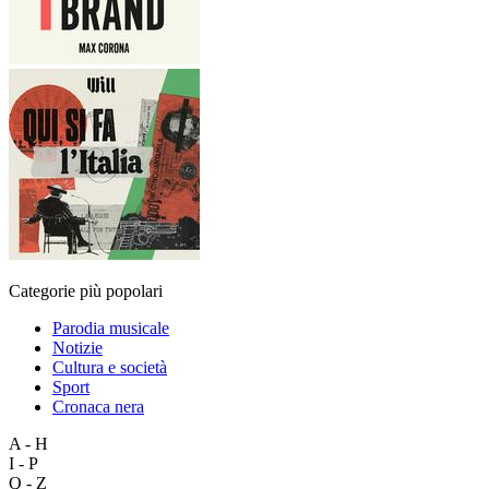
Categorie più popolari
Parodia musicale
Notizie
Cultura e società
Sport
Cronaca nera
A - H
I - P
Q - Z