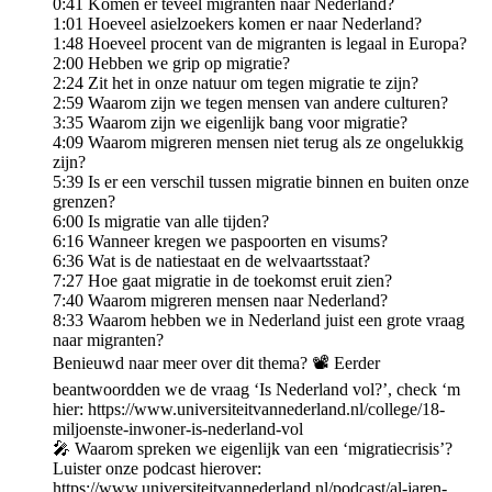
0:41 Komen er teveel migranten naar Nederland?
1:01 Hoeveel asielzoekers komen er naar Nederland?
1:48 Hoeveel procent van de migranten is legaal in Europa?
2:00 Hebben we grip op migratie?
2:24 Zit het in onze natuur om tegen migratie te zijn?
2:59 Waarom zijn we tegen mensen van andere culturen?
3:35 Waarom zijn we eigenlijk bang voor migratie?
4:09 Waarom migreren mensen niet terug als ze ongelukkig
zijn?
5:39 Is er een verschil tussen migratie binnen en buiten onze
grenzen?
6:00 Is migratie van alle tijden?
6:16 Wanneer kregen we paspoorten en visums?
6:36 Wat is de natiestaat en de welvaartsstaat?
7:27 Hoe gaat migratie in de toekomst eruit zien?
7:40 Waarom migreren mensen naar Nederland?
8:33 Waarom hebben we in Nederland juist een grote vraag
naar migranten?
Benieuwd naar meer over dit thema? 📽️ Eerder
beantwoordden we de vraag ‘Is Nederland vol?’, check ‘m
hier: https://www.universiteitvannederland.nl/college/18-
miljoenste-inwoner-is-nederland-vol
🎤 Waarom spreken we eigenlijk van een ‘migratiecrisis’?
Luister onze podcast hierover:
https://www.universiteitvannederland.nl/podcast/al-jaren-