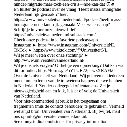
minder-migratie-maar-toch-een-crisis---hoe-kan-dat 🧑‍🎓
En luister de podcast over de vraag ‘Heeft massa-immigratie
Nederland rijk gemaakt?’ hier:
https://www.universiteitvannederland.nl/podcast/heeft-massa-
immigratie-nederland-rijk-gemaakt Meer wetenschap?
Schrijf je in voor onze nieuwsbrief:
https://universiteitvannederland.substack.com/
Check onze podcast in je favoriete podcast-app.
Instagram ► https://www.instagram.com/UniversiteitNL
TikTok ► https://www.tiktok.com/@UniversiteitNL
Wil je meer weten over onze stichting? ►
http://www.universiteitvannederland.nl/
Wil je ons iets vragen? Of heb je een opmerking? Dat kan via
dit formulier: https://forms.gle/5YTUR72pTwzXRAFk6
Over de Universiteit van Nederland: Wij geloven dat iedereen
moet kunnen leren van de topwetenschappers die we hebben
in Nederland. Zonder collegegeld of tentamens. Zet je
nieuwsgierigheid aan en kijk, luister of volg de Universiteit
van Nederland.
Voor niet-commercieel gebruik is het toegestaan om
fragmenten (mits de context behouden) te gebruiken. Vermeld
wel altijd bron: Universiteit van Nederland. Bij twijfel, mail
ons op info@universiteitvannederland.nl.
See omnystudio.com/listener for privacy information.