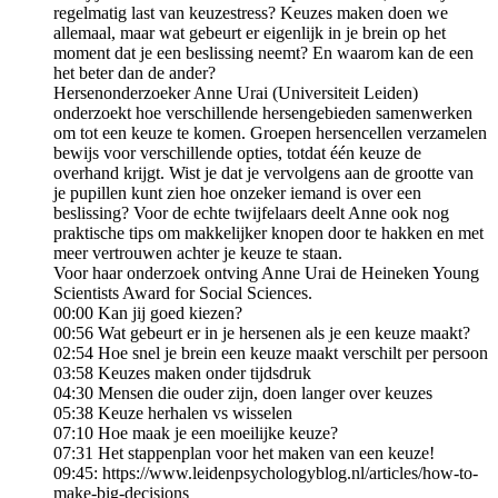
regelmatig last van keuzestress? Keuzes maken doen we
allemaal, maar wat gebeurt er eigenlijk in je brein op het
moment dat je een beslissing neemt? En waarom kan de een
het beter dan de ander?
Hersenonderzoeker Anne Urai (Universiteit Leiden)
onderzoekt hoe verschillende hersengebieden samenwerken
om tot een keuze te komen. Groepen hersencellen verzamelen
bewijs voor verschillende opties, totdat één keuze de
overhand krijgt. Wist je dat je vervolgens aan de grootte van
je pupillen kunt zien hoe onzeker iemand is over een
beslissing? Voor de echte twijfelaars deelt Anne ook nog
praktische tips om makkelijker knopen door te hakken en met
meer vertrouwen achter je keuze te staan.
Voor haar onderzoek ontving Anne Urai de Heineken Young
Scientists Award for Social Sciences.
00:00 Kan jij goed kiezen?
00:56 Wat gebeurt er in je hersenen als je een keuze maakt?
02:54 Hoe snel je brein een keuze maakt verschilt per persoon
03:58 Keuzes maken onder tijdsdruk
04:30 Mensen die ouder zijn, doen langer over keuzes
05:38 Keuze herhalen vs wisselen
07:10 Hoe maak je een moeilijke keuze?
07:31 Het stappenplan voor het maken van een keuze!
09:45: https://www.leidenpsychologyblog.nl/articles/how-to-
make-big-decisions