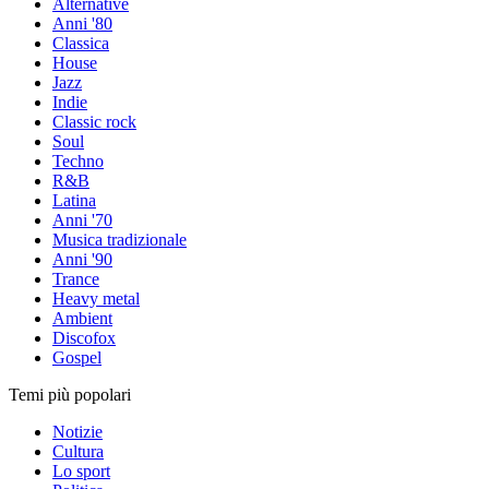
Alternative
Anni '80
Classica
House
Jazz
Indie
Classic rock
Soul
Techno
R&B
Latina
Anni '70
Musica tradizionale
Anni '90
Trance
Heavy metal
Ambient
Discofox
Gospel
Temi più popolari
Notizie
Cultura
Lo sport