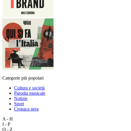
Categorie più popolari
Cultura e società
Parodia musicale
Notizie
Sport
Cronaca nera
A - H
I - P
Q - Z