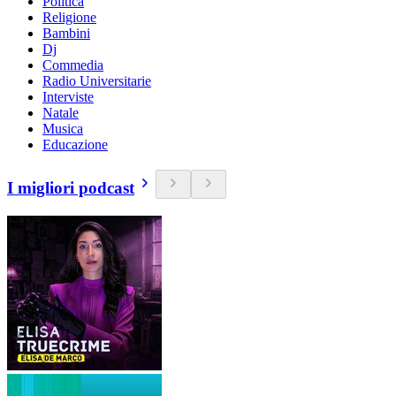
Politica
Religione
Bambini
Dj
Commedia
Radio Universitarie
Interviste
Natale
Musica
Educazione
I migliori podcast