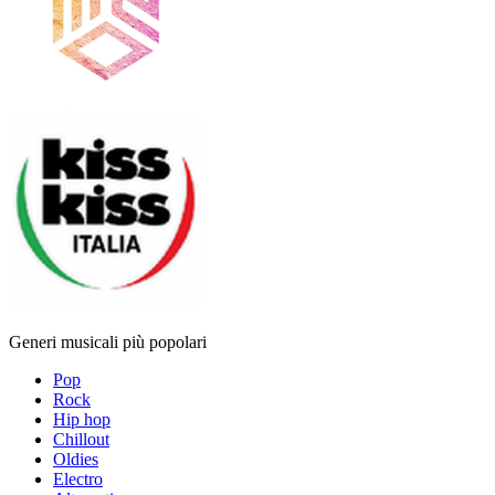
Generi musicali più popolari
Pop
Rock
Hip hop
Chillout
Oldies
Electro