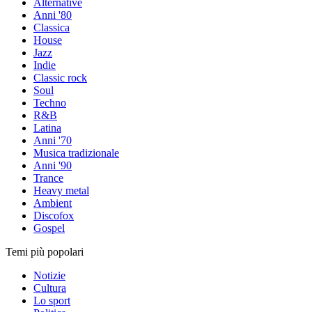
Alternative
Anni '80
Classica
House
Jazz
Indie
Classic rock
Soul
Techno
R&B
Latina
Anni '70
Musica tradizionale
Anni '90
Trance
Heavy metal
Ambient
Discofox
Gospel
Temi più popolari
Notizie
Cultura
Lo sport