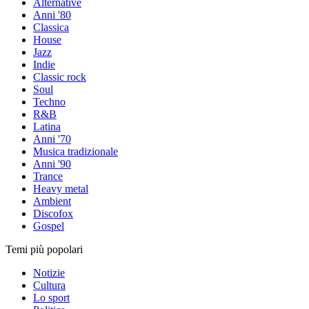
Alternative
Anni '80
Classica
House
Jazz
Indie
Classic rock
Soul
Techno
R&B
Latina
Anni '70
Musica tradizionale
Anni '90
Trance
Heavy metal
Ambient
Discofox
Gospel
Temi più popolari
Notizie
Cultura
Lo sport