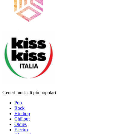
Generi musicali più popolari
Pop
Rock
Hip hop
Chillout
Oldies
Electro