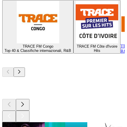
TR
TRACE FM Congo
TRACE FM Côte d'Ivoire
Top 40 & Classifiche internazionali, R&B
Hits
R&B
I migliori
podcast
I migliori
podcast
I migliori
podcast