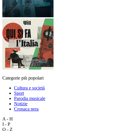
Categorie più popolari
Cultura e società
Sport
Parodia musicale
Notizie
Cronaca nera
A - H
I - P
Q - Z