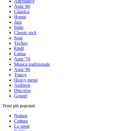
Alternative
Anni '80
Classica
House
Jazz
Indie
Classic rock
Soul
Techno
R&B
Latina
Anni '70
Musica tradizionale
Anni '90
Trance
Heavy metal
Ambient
Discofox
Gospel
Temi più popolari
Notizie
Cultura
Lo sport