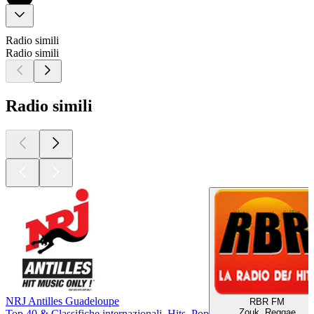
Radio simili
Radio simili
Radio simili
NRJ Antilles Guadeloupe
RBR FM
Zouk, Reggae
Top 40 & Classifiche internazionali, Hits, Pop