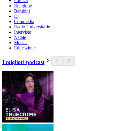
Politica
Religione
Bambini
Dj
Commedia
Radio Universitarie
Interviste
Natale
Musica
Educazione
I migliori podcast