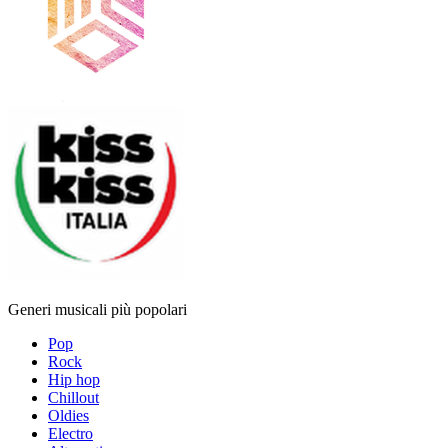
Generi musicali più popolari
Pop
Rock
Hip hop
Chillout
Oldies
Electro