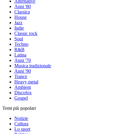
Alternative
Anni '80
Classica
House
Jazz
Indie
Classic rock
Soul
Techno
R&B
Latina
Anni '70
Musica tradizionale
Anni '90
Trance
Heavy metal
Ambient
Discofox
Gospel
Temi più popolari
Notizie
Cultura
Lo sport