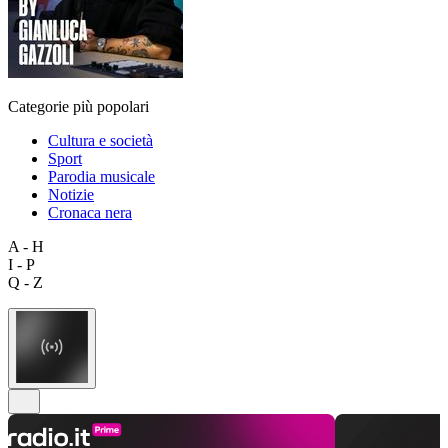
Categorie più popolari
Cultura e società
Sport
Parodia musicale
Notizie
Cronaca nera
A - H
I - P
Q - Z