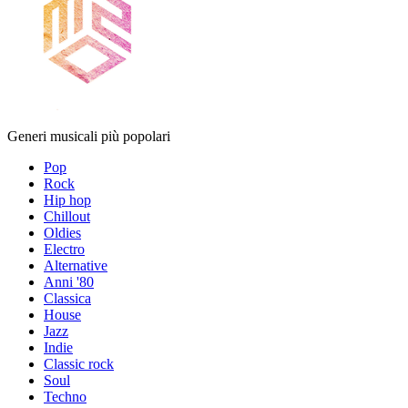
Generi musicali più popolari
Pop
Rock
Hip hop
Chillout
Oldies
Electro
Alternative
Anni '80
Classica
House
Jazz
Indie
Classic rock
Soul
Techno