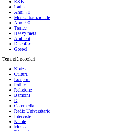
R&B
Latina
Anni '70
Musica tradizionale
Anni '90
Trance
Heavy metal
Ambient
Discofox
Gospel
Temi più popolari
Notizie
Cultura
Lo sport
Politica
Religione
Bambini
Dj
Commedia
Radio Universitarie
Interviste
Natale
Musica