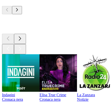
I migliori
podcast
I migliori
podcast
Indagini
Elisa True Crime
La Zanzara
Cronaca nera
Cronaca nera
Notizie