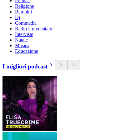
Politica
Religione
Bambini
Dj
Commedia
Radio Universitarie
Interviste
Natale
Musica
Educazione
I migliori podcast