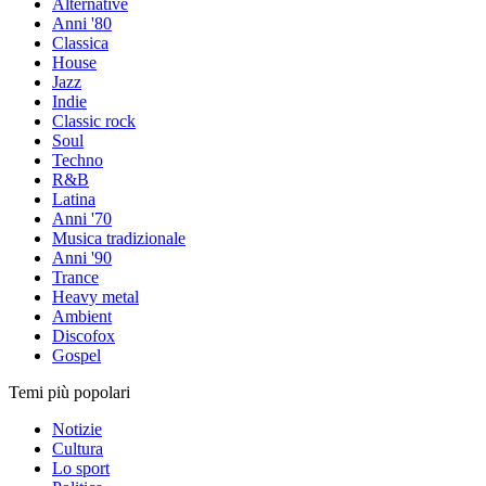
Alternative
Anni '80
Classica
House
Jazz
Indie
Classic rock
Soul
Techno
R&B
Latina
Anni '70
Musica tradizionale
Anni '90
Trance
Heavy metal
Ambient
Discofox
Gospel
Temi più popolari
Notizie
Cultura
Lo sport