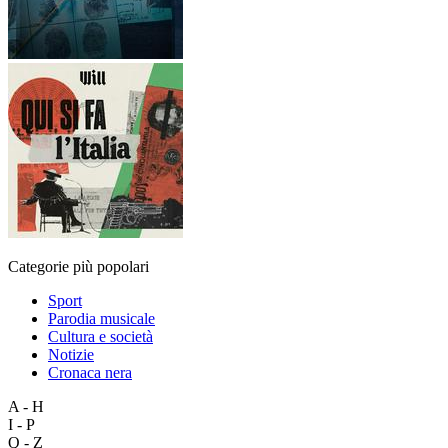
Categorie più popolari
Sport
Parodia musicale
Cultura e società
Notizie
Cronaca nera
A - H
I - P
Q - Z