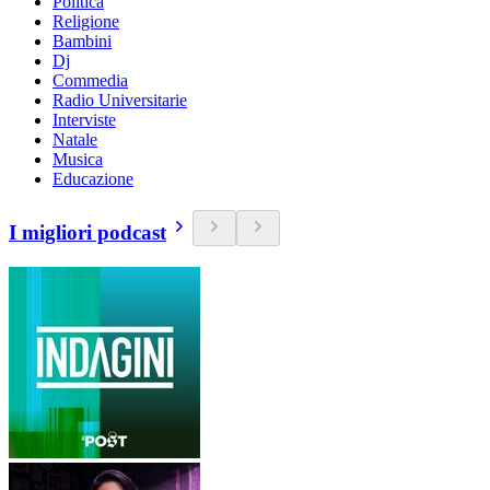
Politica
Religione
Bambini
Dj
Commedia
Radio Universitarie
Interviste
Natale
Musica
Educazione
I migliori podcast