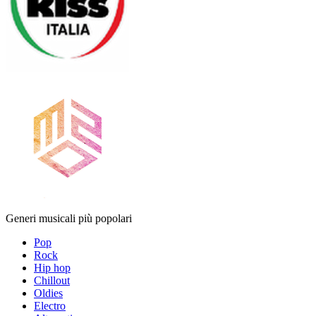
Generi musicali più popolari
Pop
Rock
Hip hop
Chillout
Oldies
Electro