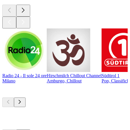
Radio 24 - Il sole 24 ore
Hirschmilch Chillout Channel
Südtirol 1
Milano
Amburgo, Chillout
Pop, Classifich
I migliori
podcast
I migliori
podcast
I migliori
podcast