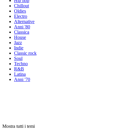
Hip hop
Chillout
Oldies
Electro
Alternative
Anni '80
Classica
House
Jazz
Indie
Classic rock
Soul
Techno
R&B
Latina
Anni '70
Radio per
tema
Radio per
tema
Radio per
tema
Mostra tutti i temi