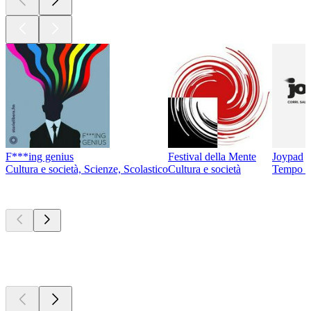
F***ing genius
Festival della Mente
Joypad
Cultura e società, Scienze, Scolastico
Cultura e società
Tempo li
Nuovo e
notevole
Nuovo e
notevole
Nuovo e
notevole