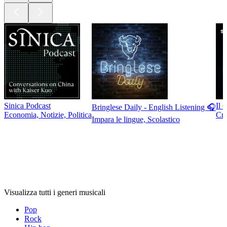
Sinica Podcast
Il 
Bringlese Daily - English Listening 🎧
Economia, Notizie, Politica
Cro
Impara le lingue, Scolastico
Generi
musicali
Generi
musicali
Generi
musicali
Visualizza tutti i generi musicali
Pop
Rock