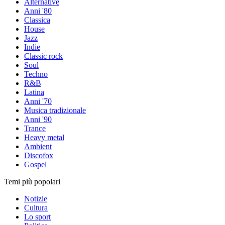
Alternative
Anni '80
Classica
House
Jazz
Indie
Classic rock
Soul
Techno
R&B
Latina
Anni '70
Musica tradizionale
Anni '90
Trance
Heavy metal
Ambient
Discofox
Gospel
Temi più popolari
Notizie
Cultura
Lo sport