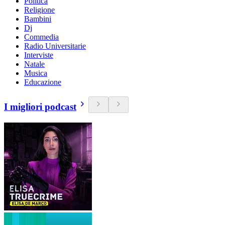
Politica
Religione
Bambini
Dj
Commedia
Radio Universitarie
Interviste
Natale
Musica
Educazione
I migliori podcast