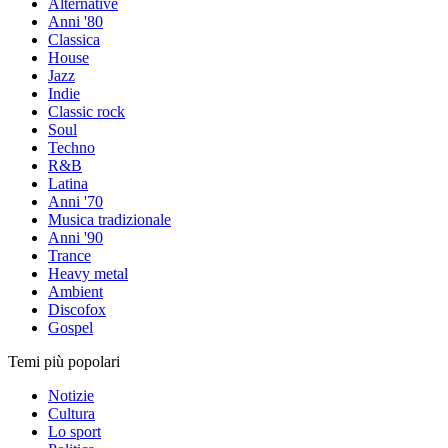
Alternative
Anni '80
Classica
House
Jazz
Indie
Classic rock
Soul
Techno
R&B
Latina
Anni '70
Musica tradizionale
Anni '90
Trance
Heavy metal
Ambient
Discofox
Gospel
Temi più popolari
Notizie
Cultura
Lo sport