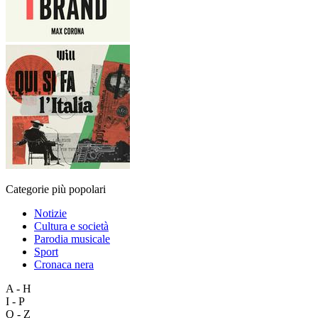
Categorie più popolari
Notizie
Cultura e società
Parodia musicale
Sport
Cronaca nera
A - H
I - P
Q - Z