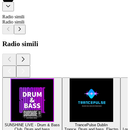
Radio simili
Radio simili
Radio simili
SUNSHINE LIVE - Drum & Bass
TrancePulse Dublin
Club, Drum and bass
Trance, Drum and bass, Electro
Lond