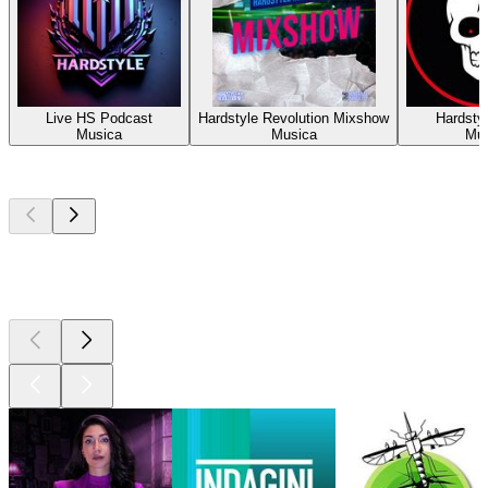
Live HS Podcast
Hardstyle Revolution Mixshow
Hardstyl
Musica
Musica
Mus
I migliori
podcast
I migliori
podcast
I migliori
podcast