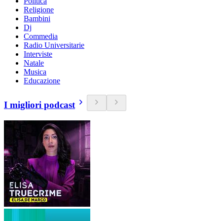
Politica
Religione
Bambini
Dj
Commedia
Radio Universitarie
Interviste
Natale
Musica
Educazione
I migliori podcast