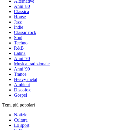
Alternative
Anni '80
Classica
House
Jazz
Indie
Classic rock
Soul
Techno
R&B
Latina
Anni '70
Musica tradizionale
Anni '90
Trance
Heavy metal
Ambient
Discofox
Gospel
Temi più popolari
Notizie
Cultura
Lo sport