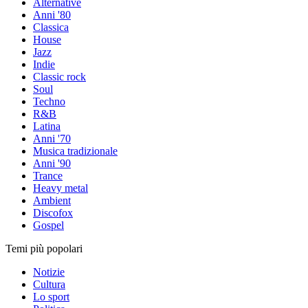
Alternative
Anni '80
Classica
House
Jazz
Indie
Classic rock
Soul
Techno
R&B
Latina
Anni '70
Musica tradizionale
Anni '90
Trance
Heavy metal
Ambient
Discofox
Gospel
Temi più popolari
Notizie
Cultura
Lo sport