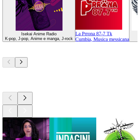
La Prrona 87-7 Tk
Isekai Anime Radio
K-pop, J-pop, Anime e manga, J-rock
Cumbia, Musica messicana
I migliori
podcast
I migliori
podcast
I migliori
podcast