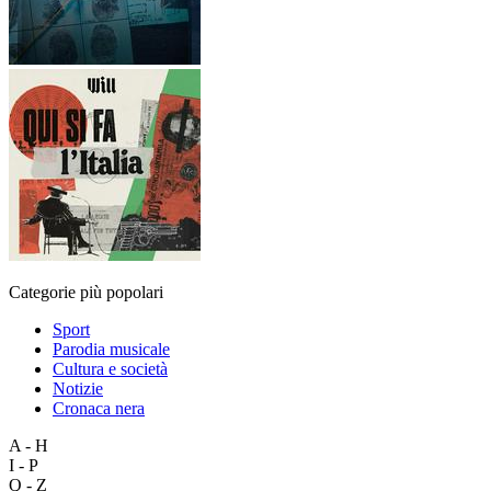
Categorie più popolari
Sport
Parodia musicale
Cultura e società
Notizie
Cronaca nera
A - H
I - P
Q - Z