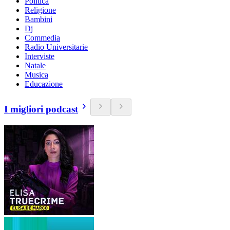
Politica
Religione
Bambini
Dj
Commedia
Radio Universitarie
Interviste
Natale
Musica
Educazione
I migliori podcast