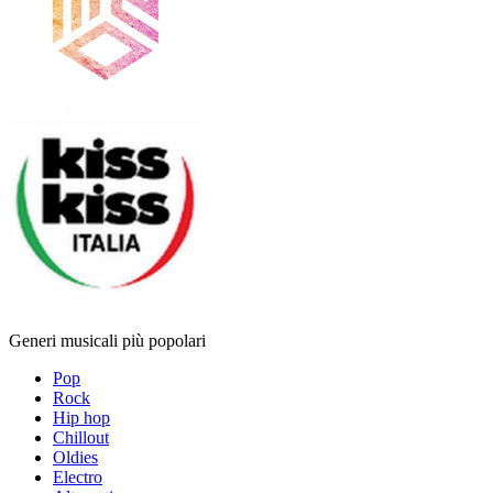
Generi musicali più popolari
Pop
Rock
Hip hop
Chillout
Oldies
Electro