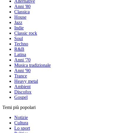
Alternative
Anni '80
Classica
House
Jazz
Indie
Classic rock
Soul
Techno
R&B
Latina
Anni '70
Musica tradizionale
Anni '90
Trance
Heavy metal
Ambient
Discofox
Gospel
Temi più popolari
Notizie
Cultura
Lo sport