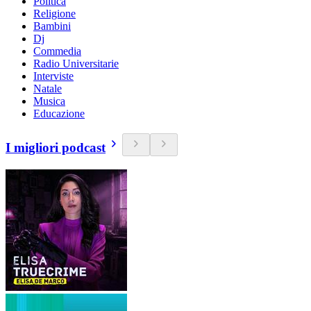
Politica
Religione
Bambini
Dj
Commedia
Radio Universitarie
Interviste
Natale
Musica
Educazione
I migliori podcast