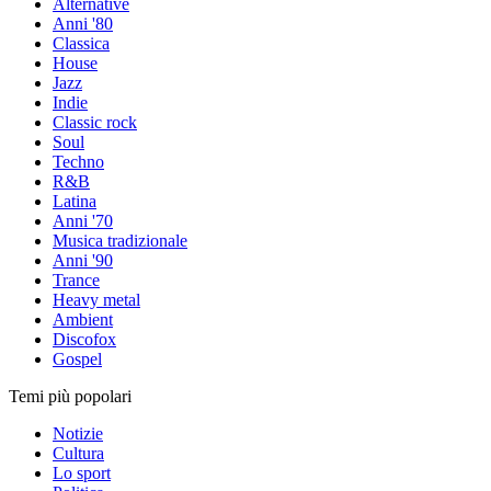
Alternative
Anni '80
Classica
House
Jazz
Indie
Classic rock
Soul
Techno
R&B
Latina
Anni '70
Musica tradizionale
Anni '90
Trance
Heavy metal
Ambient
Discofox
Gospel
Temi più popolari
Notizie
Cultura
Lo sport