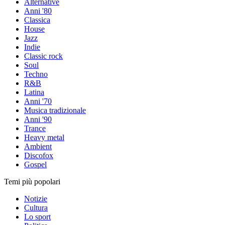
Alternative
Anni '80
Classica
House
Jazz
Indie
Classic rock
Soul
Techno
R&B
Latina
Anni '70
Musica tradizionale
Anni '90
Trance
Heavy metal
Ambient
Discofox
Gospel
Temi più popolari
Notizie
Cultura
Lo sport