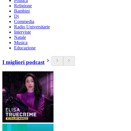
Politica
Religione
Bambini
Dj
Commedia
Radio Universitarie
Interviste
Natale
Musica
Educazione
I migliori podcast