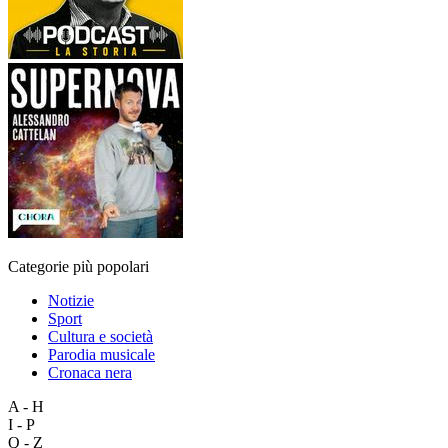
Categorie più popolari
Notizie
Sport
Cultura e società
Parodia musicale
Cronaca nera
A - H
I - P
Q - Z