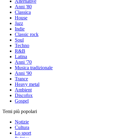
Alternative
Anni '80
Classica
House
Jazz
Indie
Classic rock
Soul
Techno
R&B
Latina
Anni '70
Musica tradizionale
Anni '90
Trance
Heavy metal
Ambient
Discofox
Gospel
Temi più popolari
Notizie
Cultura
Lo sport