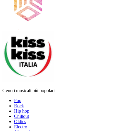
Generi musicali più popolari
Pop
Rock
Hip hop
Chillout
Oldies
Electro