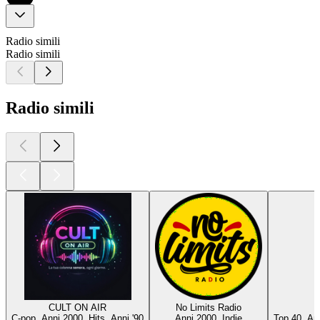
Radio simili
Radio simili
Radio simili
CULT ON AIR
No Limits Radio
C-pop, Anni 2000, Hits, Anni '90
Anni 2000, Indie
Top 40, Ann