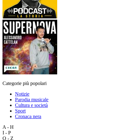
Categorie più popolari
Notizie
Parodia musicale
Cultura e società
Sport
Cronaca nera
A - H
I - P
Q - Z