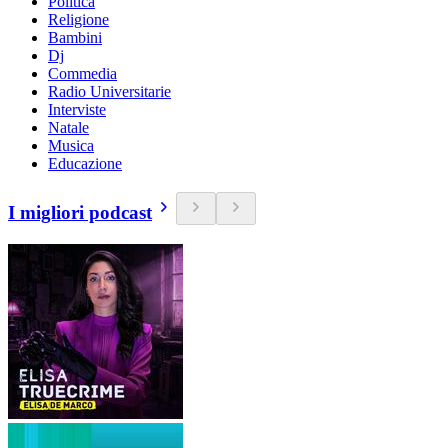
Politica
Religione
Bambini
Dj
Commedia
Radio Universitarie
Interviste
Natale
Musica
Educazione
I migliori podcast