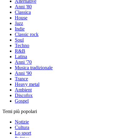
Alternative
Anni '80
Classica
House
Jazz
Indie
Classic rock
Soul
Techno
R&B
Latina
Anni '70
Musica tradizionale
Anni '90
Trance
Heavy metal
Ambient
Discofox
Gospel
Temi più popolari
Notizie
Cultura
Lo sport