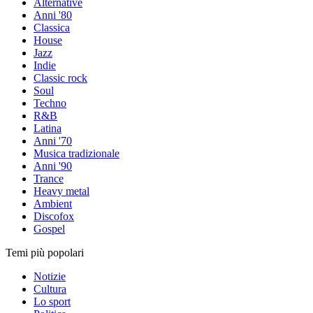
Alternative
Anni '80
Classica
House
Jazz
Indie
Classic rock
Soul
Techno
R&B
Latina
Anni '70
Musica tradizionale
Anni '90
Trance
Heavy metal
Ambient
Discofox
Gospel
Temi più popolari
Notizie
Cultura
Lo sport