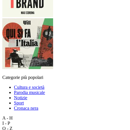
Categorie più popolari
Cultura e società
Parodia musicale
Notizie
Sport
Cronaca nera
A - H
I - P
Q - Z