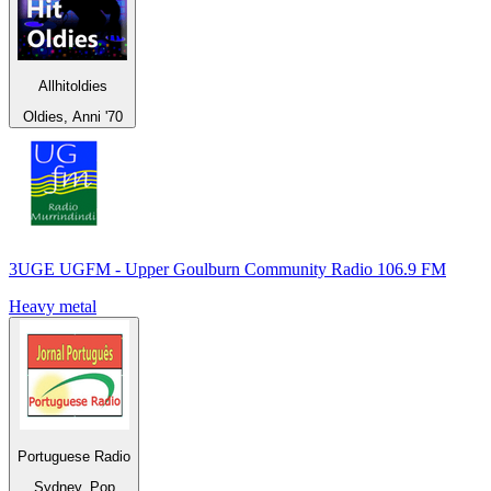
Allhitoldies
Oldies, Anni '70
3UGE UGFM - Upper Goulburn Community Radio 106.9 FM
Heavy metal
Portuguese Radio
Sydney, Pop