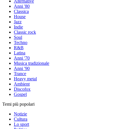
Alternative
Anni '80
Classica
House
Jazz
Indie
Classic rock
Soul
Techno
R&B
Latina
Anni '70
Musica tradizionale
Anni '90
Trance
Heavy metal
Ambient
Discofox
Gospel
Temi più popolari
Notizie
Cultura
Lo sport