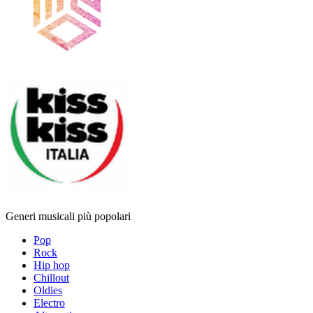
Generi musicali più popolari
Pop
Rock
Hip hop
Chillout
Oldies
Electro