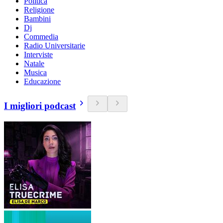
Politica
Religione
Bambini
Dj
Commedia
Radio Universitarie
Interviste
Natale
Musica
Educazione
I migliori podcast