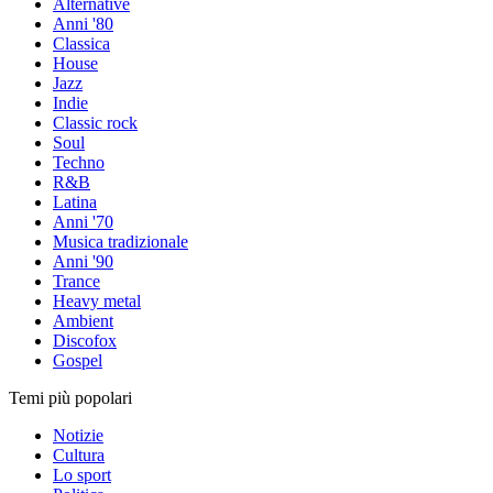
Alternative
Anni '80
Classica
House
Jazz
Indie
Classic rock
Soul
Techno
R&B
Latina
Anni '70
Musica tradizionale
Anni '90
Trance
Heavy metal
Ambient
Discofox
Gospel
Temi più popolari
Notizie
Cultura
Lo sport