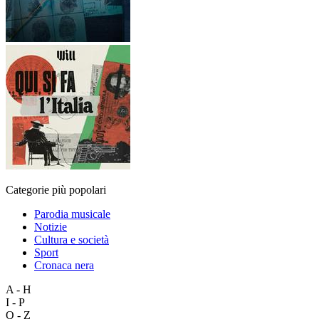
Categorie più popolari
Parodia musicale
Notizie
Cultura e società
Sport
Cronaca nera
A - H
I - P
Q - Z