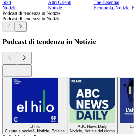
Start
Altri Orienti
The Essential
Notizie
Notizie
Economia, Notizie, No
Podcast di tendenza in Notizie
Podcast di tendenza in Notizie
Podcast di tendenza in Notizie
El hilo
ABC News Daily
L’a
Cultura e società, Notizie, Politica
Notizie, Notizie del giorno