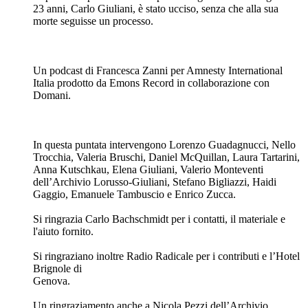
Quali sono state le conseguenze del G8 di Genova? 25 anni
dopo, che cosa hanno lasciato nelle persone e nel nostro Paese
quei fatti, quelle sentenze, quelle ferite? Cosa rimane oggi di
quelle giornate, del 19, 20 e 21 luglio 2001, durante le quali lo
stato di diritto è stato sospeso, in cui centinaia di persone sono
desaparecide dentro le carceri provvisorie di Forte San
Giuliano e di Bolzaneto? Giorni in cui sono state fabbricate
prove false, gli ideali del movimento No global sono stati
calpestati e spazzati via a colpi di manganello. E un ragazzo di
23 anni, Carlo Giuliani, è stato ucciso, senza che alla sua
morte seguisse un processo.
Un podcast di Francesca Zanni per Amnesty International
Italia prodotto da Emons Record in collaborazione con
Domani.
In questa puntata intervengono Lorenzo Guadagnucci, Nello
Trocchia, Valeria Bruschi, Daniel McQuillan, Laura Tartarini,
Anna Kutschkau, Elena Giuliani, Valerio Monteventi
dell’Archivio Lorusso-Giuliani, Stefano Bigliazzi, Haidi
Gaggio, Emanuele Tambuscio e Enrico Zucca.