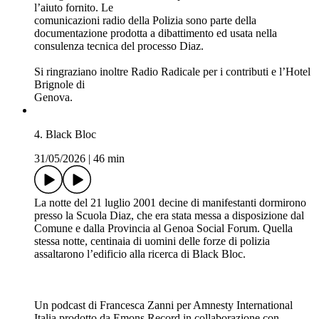
Uno dei paradossi dei processi di Genova è che mentre una
parte della magistratura indagava sulle forze di polizia, quegli
stessi poliziotti collaboravano con altri magistrati all’indagine
nei confronti dei manifestanti violenti. I fatti avvenuti a
Genova hanno dato avvio atre processi, ciascuno dei quali ha
concluso i gradi di giudizio. Ma “chi denuncia e persegue le
devianze del sistema viene considerato un deviante,” afferma
Enrico Zucca, all’epoca pubblico ministero che indagò sui
fatti della Diaz. Lui, come altri, hanno parlato di “solitudine
della magistratura”.
Un podcast di Francesca Zanni per Amnesty International
Italia prodotto da Emons Record in collaborazione con
Domani.
In questa puntata intervengono Laura Tartarini, Lorenzo
Guadagnucci, Carlo
Bachschmidt, Enrico Zucca, Roberto Settembre, Emanuele
Tambuscio, Patrizia Petruzziello, Vittorio Ranieri Miniati.