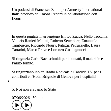
6. Il reato del potere
14/06/2026
|
57 min
Il reato di tortura è stato introdotto nel nostro ordinamento
solo nel 2017, dopo quasi trent’anni dalla ratifica della
convenzione ONU. Nonostante un testo difforme dalla norma
internazionale, in questi anni è stata ampiamente applicata. Per
questo, c’è chi l’avversa
Ed è una legge legata a doppio filo con i fatti del G8 di
Genova perché la sua assenza ha reso difficile descrivere in
sede processuale quanto avvenuto alla Diaz e a Bolzaneto.
Un podcast di Francesca Zanni per Amnesty International
Italia prodotto da Emons Record in collaborazione con
Domani.