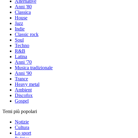
Alternative
Anni '80
Classica
House
Jazz
Indie
Classic rock
Soul
Techno
R&B
Latina
Anni '70
Musica tradizionale
Anni '90
Trance
Heavy metal
Ambient
Discofox
Gospel
Temi più popolari
Notizie
Cultura
Lo sport