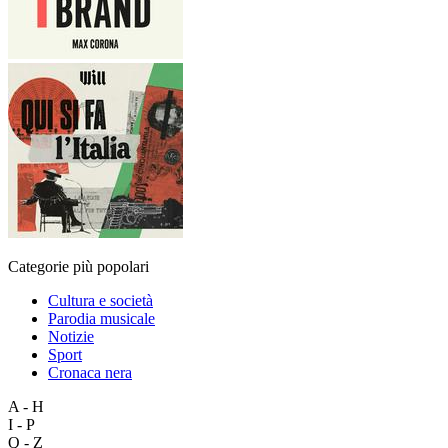
Categorie più popolari
Cultura e società
Parodia musicale
Notizie
Sport
Cronaca nera
A - H
I - P
Q - Z