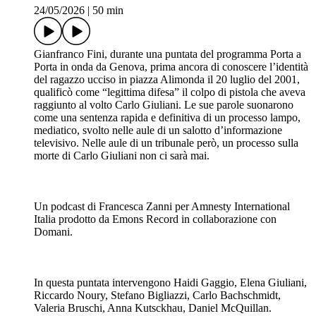
La notte del 21 luglio 2001 decine di manifestanti dormirono
presso la Scuola Diaz, che era stata messa a disposizione dal
Comune e dalla Provincia al Genoa Social Forum. Quella
stessa notte, centinaia di uomini delle forze di polizia
assaltarono l’edificio alla ricerca di Black Bloc.
Un podcast di Francesca Zanni per Amnesty International
Italia prodotto da Emons Record in collaborazione con
Domani.
In questa puntata intervengono Anna Kutsckhau, Daniel
McQuillan, Lorenzo
Guadagnucci, Nello Trocchia, Roberto Settembre, Laura
Tartarini, Valerio Monteventi.
Si ringraziano Carlo Bachschmidt, l’Hotel Brignole di
Genova e Piero Bardash per il doppiaggio
Per i materiali audio si ringraziano Radio Radicale e ngv –
new global vision per il documentario Genova. Per noi di