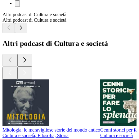
Porta in onda da Genova, prima ancora di conoscere l’identità
del ragazzo ucciso in piazza Alimonda il 20 luglio del 2001,
qualificò come “legittima difesa” il colpo di pistola che aveva
raggiunto al volto Carlo Giuliani. Le sue parole suonarono
come una sentenza rapida e definitiva di un processo lampo,
mediatico, svolto nelle aule di un salotto d’informazione
televisivo. Nelle aule di un tribunale però, un processo sulla
morte di Carlo Giuliani non ci sarà mai.
Un podcast di Francesca Zanni per Amnesty International
Italia prodotto da Emons Record in collaborazione con
Domani.
In questa puntata intervengono Haidi Gaggio, Elena Giuliani,
Riccardo Noury, Stefano Bigliazzi, Carlo Bachschmidt,
Valeria Bruschi, Anna Kutsckhau, Daniel McQuillan.
Si ringrazia Carlo Bachschmidt per i contatti, il materiale e
l'aiuto fornito. Le
comunicazioni radio della Polizia e le telefonate al 113 sono
parte della documentazione prodotta a dibattimento ed usata