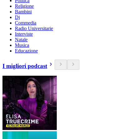
Politica
Religione
Bambini
Dj
Commedia
Radio Universitarie
Interviste
Natale
Musica
Educazione
I migliori podcast