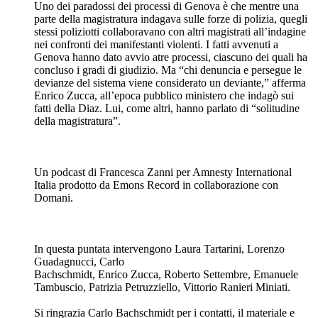
In questa puntata intervengono Enrico Zucca, Nello Trocchia,
Vittorio Ranieri Miniati, Roberto Settembre, Emanuele
Tambuscio, Riccardo Noury, Patrizia Petruzziello, Laura
Tartarini, Marco Preve e Lorenzo Guadagnucci
Si ringrazia Carlo Bachschmidt per i contatti, il materiale e
l’aiuto fornito.
Si ringraziano inoltre Radio Radicale e Candida TV per i
contributi e l’Hotel Brignole di Genova per l’ospitalità.
5. Noi non eravamo lo Stato
07/06/2026
|
50 min