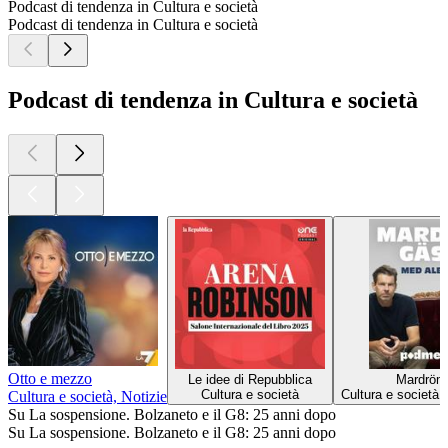
nella consulenza tecnica del processo Diaz.
Materiali audio Teche Rai su licenza di Rai Com S.p.A e tratte
dal documentario La Trappola - Genova 20-21 Luglio 2001,
realizzato dal Comitato Piazza Carlo Giuliani nel 2006.
Si ringraziano l’Hotel Brignole di Genova e Piero Bardash
per il doppiaggio.
I brani sono tratti da L’eclisse della democrazia di Vittorio
Agnoletto e
Lorenzo Guadagnucci, Feltinelli Editore.
1
2
Altri podcast di Cultura e società
Altri podcast di Cultura e società