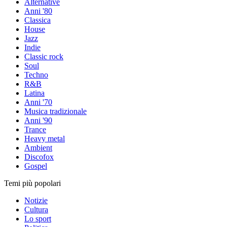
Alternative
Anni '80
Classica
House
Jazz
Indie
Classic rock
Soul
Techno
R&B
Latina
Anni '70
Musica tradizionale
Anni '90
Trance
Heavy metal
Ambient
Discofox
Gospel
Temi più popolari
Notizie
Cultura
Lo sport