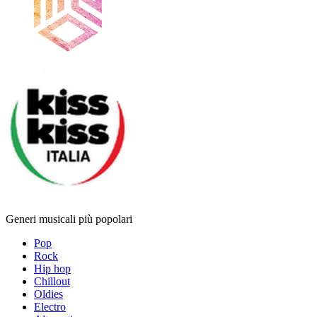
Generi musicali più popolari
Pop
Rock
Hip hop
Chillout
Oldies
Electro