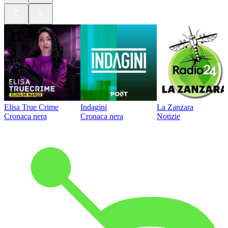
Elisa True Crime
Indagini
La Zanzara
Cronaca nera
Cronaca nera
Notizie