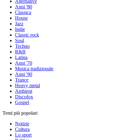
Alternative
Anni '80
Classica
House
Jazz
Indie
Classic rock
Soul
Techno
R&B
Latina
Anni '70
Musica tradizionale
Anni '90
Trance
Heavy metal
Ambient
Discofox
Gospel
Temi più popolari
Notizie
Cultura
Lo sport