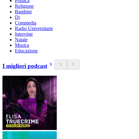
Politica
Religione
Bambini
Dj
Commedia
Radio Universitarie
Interviste
Natale
Musica
Educazione
I migliori podcast