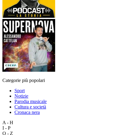
Categorie più popolari
Sport
Notizie
Parodia musicale
Cultura e società
Cronaca nera
A - H
I - P
Q - Z