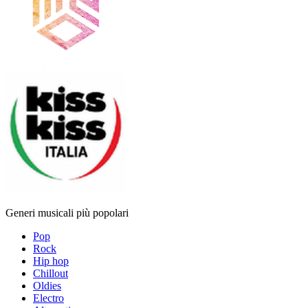
Generi musicali più popolari
Pop
Rock
Hip hop
Chillout
Oldies
Electro