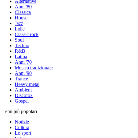
Alternative
Anni '80
Classica
House
Jazz
Indie
Classic rock
Soul
Techno
R&B
Latina
Anni '70
Musica tradizionale
Anni '90
Trance
Heavy metal
Ambient
Discofox
Gospel
Temi più popolari
Notizie
Cultura
Lo sport